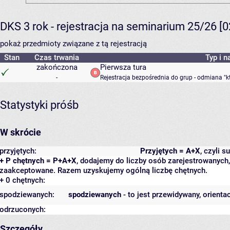
DKS 3 rok - rejestracja na seminarium 25/26 [
pokaż przedmioty związane z tą rejestracją
Stan
Czas trwania
Typ i n
zakończona
Pierwsza tura
-
Rejestracja bezpośrednia do grup - odmiana "k
Statystyki próśb
W skrócie
przyjętych:
Przyjętych = A+X
, czyli 
+ P chętnych = P+A+X
, dodajemy do liczby osób zarejestrowanych, 
zaakceptowane. Razem uzyskujemy ogólną liczbę chętnych.
+ 0 chętnych:
spodziewanych:
spodziewanych
- to jest przewidywany, orienta
odrzuconych:
Szczegóły