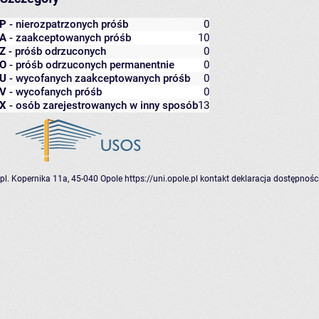
P
- nierozpatrzonych próśb
0
A
- zaakceptowanych próśb
10
Z
- próśb odrzuconych
0
O
- próśb odrzuconych permanentnie
0
U
- wycofanych zaakceptowanych próśb
0
V
- wycofanych próśb
0
X
- osób zarejestrowanych w inny sposób
13
pl. Kopernika 11a, 45-040 Opole
https://uni.opole.pl
kontakt
deklaracja dostępnośc