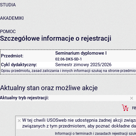
STUDIA
AKADEMIKI
POMOC
Szczegółowe informacje o rejestracji
Seminarium dyplomowe I
Przedmiot:
02.06-DKS-SD-1
Cykl dydaktyczny:
Semestr zimowy 2025/2026
Opisu przedmiotu, zasad zaliczania i innych informacji szukaj na
stronie przedmio
Aktualny stan oraz możliwe akcje
Aktualny tryb rejestracji:
r
W tej chwili USOSweb nie udostępnia żadnej akcji związa
związanych z tym przedmiotem, aby poznać dokładne daty
Informacji o terminach i zasadach rejestracji sz