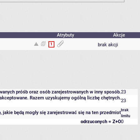
Atrybuty
Akcje
1
brak akcji
owanych próśb oraz osób zarejestrowanych w inny sposób.
23
 zaakceptowane. Razem uzyskujemy ogólną liczbę chętnych.
23
brak
b, jakie będą mogły się zarejestrować się na ten przedmiot
limitu
odrzuconych = Z+O
0