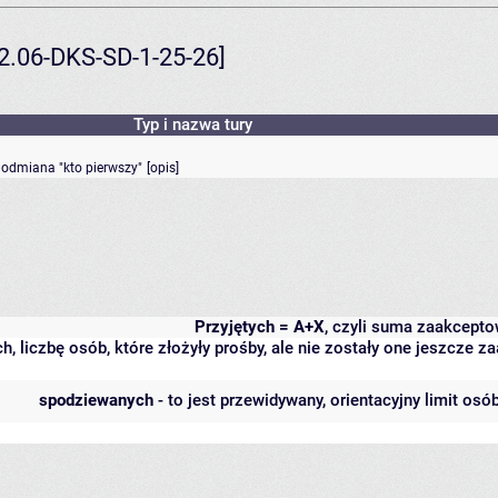
02.06-DKS-SD-1-25-26]
Typ i nazwa tury
- odmiana "kto pierwszy"
[
opis
]
Przyjętych = A+X
, czyli suma zaakcept
h, liczbę osób, które złożyły prośby, ale nie zostały one jeszcze
spodziewanych
- to jest przewidywany, orientacyjny limit osó