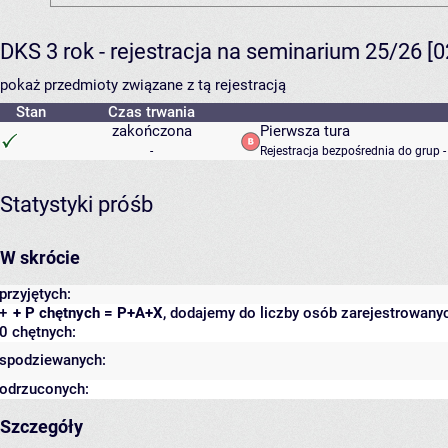
DKS 3 rok - rejestracja na seminarium 25/26 [
pokaż przedmioty związane z tą rejestracją
Stan
Czas trwania
zakończona
Pierwsza tura
-
Rejestracja bezpośrednia do grup 
Statystyki próśb
W skrócie
przyjętych:
+
+ P chętnych = P+A+X
, dodajemy do liczby osób zarejestrowanyc
0 chętnych:
spodziewanych:
odrzuconych:
Szczegóły