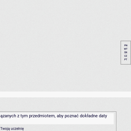
PN
WT
ŚR
CZ
PT
związanych z tym przedmiotem, aby poznać dokładne daty
 Twoją uczelnię