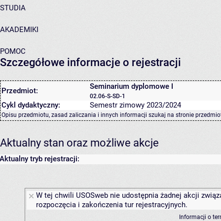
STUDIA
AKADEMIKI
POMOC
Szczegółowe informacje o rejestracji
Seminarium dyplomowe I
Przedmiot:
02.06-S-SD-1
Cykl dydaktyczny:
Semestr zimowy 2023/2024
Opisu przedmiotu, zasad zaliczania i innych informacji szukaj na
stronie przedmio
Aktualny stan oraz możliwe akcje
Aktualny tryb rejestracji:
W tej chwili USOSweb nie udostępnia żadnej akcji związ
rozpoczęcia i zakończenia tur rejestracyjnych.
Informacji o te