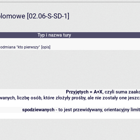
yplomowe [02.06-S-SD-1]
Typ i nazwa tury
- odmiana "kto pierwszy"
[
opis
]
Przyjętych = A+X
, czyli suma zaa
wanych, liczbę osób, które złożyły prośby, ale nie zostały one j
spodziewanych
- to jest przewidywany, orientacyjny lim