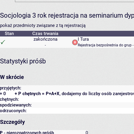
Socjologia 3 rok rejestracja na seminarium d
pokaż przedmioty związane z tą rejestracją
Stan
Czas trwania
zakończona
I Tura
-
Rejestracja bezpośrednia do grup 
Statystyki próśb
W skrócie
przyjętych:
+ 0
+ P chętnych = P+A+X
, dodajemy do liczby osób zarejestro
chętnych:
spodziewanych:
odrzuconych:
Szczegóły
P
- nierozpatrzonych próśb
0