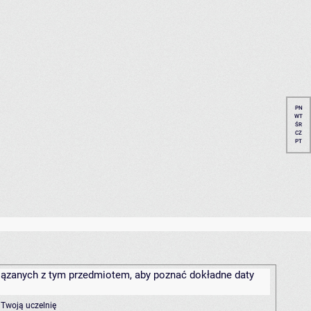
PN
WT
ŚR
CZ
PT
związanych z tym przedmiotem, aby poznać dokładne daty
 Twoją uczelnię