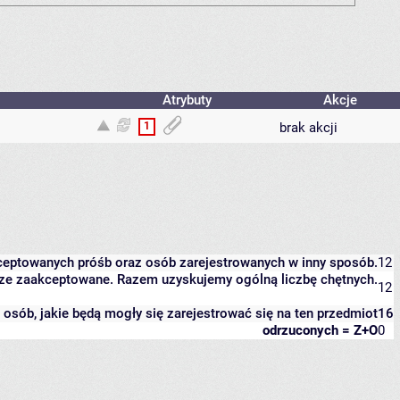
Atrybuty
Akcje
1
brak akcji
kceptowanych próśb oraz osób zarejestrowanych w inny sposób.
12
eszcze zaakceptowane. Razem uzyskujemy ogólną liczbę chętnych.
12
it osób, jakie będą mogły się zarejestrować się na ten przedmiot
16
odrzuconych = Z+O
0