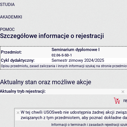
STUDIA
AKADEMIKI
POMOC
Szczegółowe informacje o rejestracji
Seminarium dyplomowe I
Przedmiot:
02.06-S-SD-1
Cykl dydaktyczny:
Semestr zimowy 2024/2025
Opisu przedmiotu, zasad zaliczania i innych informacji szukaj na
stronie przedmio
Aktualny stan oraz możliwe akcje
Aktualny tryb rejestracji:
r
W tej chwili USOSweb nie udostępnia żadnej akcji związa
związanych z tym przedmiotem, aby poznać dokładne daty
Informacji o terminach i zasadach rejestracji sz