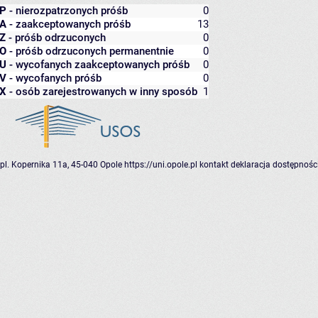
P
- nierozpatrzonych próśb
0
A
- zaakceptowanych próśb
13
Z
- próśb odrzuconych
0
O
- próśb odrzuconych permanentnie
0
U
- wycofanych zaakceptowanych próśb
0
V
- wycofanych próśb
0
X
- osób zarejestrowanych w inny sposób
1
pl. Kopernika 11a, 45-040 Opole
https://uni.opole.pl
kontakt
deklaracja dostępnośc