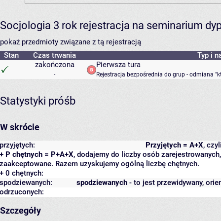
Socjologia 3 rok rejestracja na seminarium d
pokaż przedmioty związane z tą rejestracją
Stan
Czas trwania
Typ i n
zakończona
Pierwsza tura
-
Rejestracja bezpośrednia do grup - odmiana "k
Statystyki próśb
W skrócie
przyjętych:
Przyjętych = A+X
, czy
+ P chętnych = P+A+X
, dodajemy do liczby osób zarejestrowanych, 
zaakceptowane. Razem uzyskujemy ogólną liczbę chętnych.
+ 0 chętnych:
spodziewanych:
spodziewanych
- to jest przewidywany, orie
odrzuconych:
Szczegóły