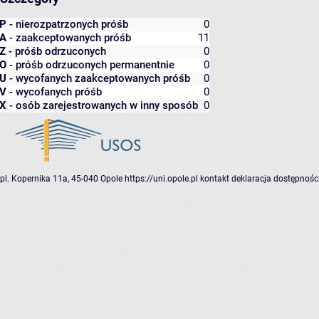
P
- nierozpatrzonych próśb
0
A
- zaakceptowanych próśb
11
Z
- próśb odrzuconych
0
O
- próśb odrzuconych permanentnie
0
U
- wycofanych zaakceptowanych próśb
0
V
- wycofanych próśb
0
X
- osób zarejestrowanych w inny sposób
0
pl. Kopernika 11a, 45-040 Opole
https://uni.opole.pl
kontakt
deklaracja dostępnośc