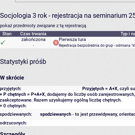
Socjologia 3 rok - rejestracja na seminarium 2
pokaż przedmioty związane z tą rejestracją
Stan
Czas trwania
Typ i n
zakończona
Pierwsza tura
-
Rejestracja bezpośrednia do grup - odmiana "k
Statystyki próśb
W skrócie
przyjętych:
Przyjętych = A+X
, czyli 
+ P chętnych = P+A+X
, dodajemy do liczby osób zarejestrowanych, 
zaakceptowane. Razem uzyskujemy ogólną liczbę chętnych.
+ 0 chętnych:
spodziewanych:
spodziewanych
- to jest przewidywany, orienta
odrzuconych:
Szczegóły