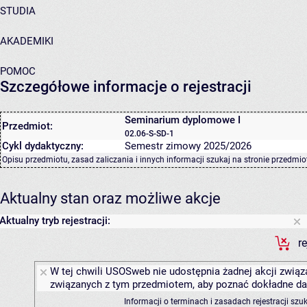
STUDIA
AKADEMIKI
POMOC
Szczegółowe informacje o rejestracji
Seminarium dyplomowe I
Przedmiot:
02.06-S-SD-1
Cykl dydaktyczny:
Semestr zimowy 2025/2026
Opisu przedmiotu, zasad zaliczania i innych informacji szukaj na
stronie przedmio
Aktualny stan oraz możliwe akcje
Aktualny tryb rejestracji:
r
W tej chwili USOSweb nie udostępnia żadnej akcji związa
związanych z tym przedmiotem, aby poznać dokładne daty
Informacji o terminach i zasadach rejestracji sz