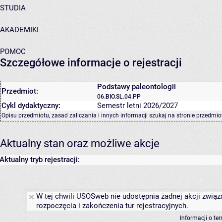
STUDIA
AKADEMIKI
POMOC
Szczegółowe informacje o rejestracji
Podstawy paleontologii
Przedmiot:
06.BIO.SL.04.PP
Cykl dydaktyczny:
Semestr letni 2026/2027
Opisu przedmiotu, zasad zaliczania i innych informacji szukaj na
stronie przedmio
Aktualny stan oraz możliwe akcje
Aktualny tryb rejestracji:
W tej chwili USOSweb nie udostępnia żadnej akcji związ
rozpoczęcia i zakończenia tur rejestracyjnych.
Informacji o te