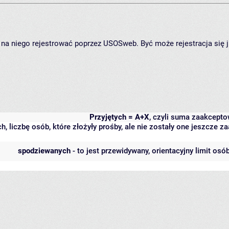
ię na niego rejestrować poprzez USOSweb. Być może rejestracja się 
Przyjętych = A+X
, czyli suma zaakcept
h, liczbę osób, które złożyły prośby, ale nie zostały one jeszcze
spodziewanych
- to jest przewidywany, orientacyjny limit osó