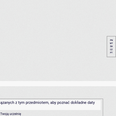
PN
WT
ŚR
CZ
PT
związanych z tym przedmiotem, aby poznać dokładne daty
 Twoją uczelnię