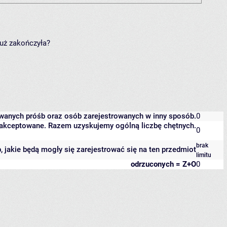
już zakończyła?
owanych próśb oraz osób zarejestrowanych w inny sposób.
0
 zaakceptowane. Razem uzyskujemy ogólną liczbę chętnych.
0
brak
b, jakie będą mogły się zarejestrować się na ten przedmiot
limitu
odrzuconych = Z+O
0