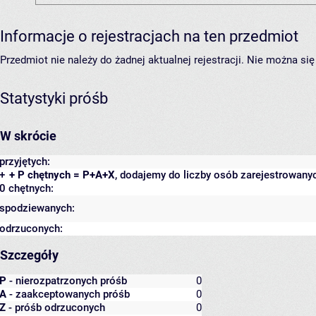
Informacje o rejestracjach na ten przedmiot
Przedmiot nie należy do żadnej aktualnej rejestracji. Nie można s
Statystyki próśb
W skrócie
przyjętych:
+
+ P chętnych = P+A+X
, dodajemy do liczby osób zarejestrowanyc
0 chętnych:
spodziewanych:
odrzuconych:
Szczegóły
P
- nierozpatrzonych próśb
0
A
- zaakceptowanych próśb
0
Z
- próśb odrzuconych
0