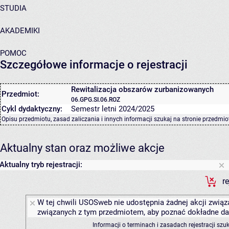
STUDIA
AKADEMIKI
POMOC
Szczegółowe informacje o rejestracji
Rewitalizacja obszarów zurbanizowanych
Przedmiot:
06.GPG.SI.06.ROZ
Cykl dydaktyczny:
Semestr letni 2024/2025
Opisu przedmiotu, zasad zaliczania i innych informacji szukaj na
stronie przedmio
Aktualny stan oraz możliwe akcje
Aktualny tryb rejestracji:
r
W tej chwili USOSweb nie udostępnia żadnej akcji związa
związanych z tym przedmiotem, aby poznać dokładne daty
Informacji o terminach i zasadach rejestracji sz