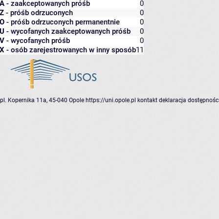
A
- zaakceptowanych próśb
0
Z
- próśb odrzuconych
0
O
- próśb odrzuconych permanentnie
0
U
- wycofanych zaakceptowanych próśb
0
V
- wycofanych próśb
0
X
- osób zarejestrowanych w inny sposób
11
pl. Kopernika 11a, 45-040 Opole
https://uni.opole.pl
kontakt
deklaracja dostępnośc