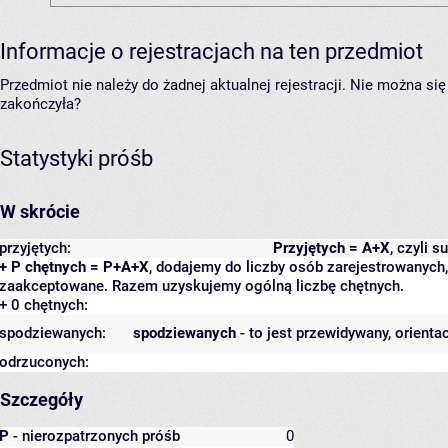
Informacje o rejestracjach na ten przedmiot
Przedmiot nie należy do żadnej aktualnej rejestracji. Nie można s
zakończyła?
Statystyki próśb
W skrócie
przyjętych:
Przyjętych = A+X
, czyli 
+ P chętnych = P+A+X
, dodajemy do liczby osób zarejestrowanych, 
zaakceptowane. Razem uzyskujemy ogólną liczbę chętnych.
+ 0 chętnych:
spodziewanych:
spodziewanych
- to jest przewidywany, orienta
odrzuconych:
Szczegóły
P
- nierozpatrzonych próśb
0