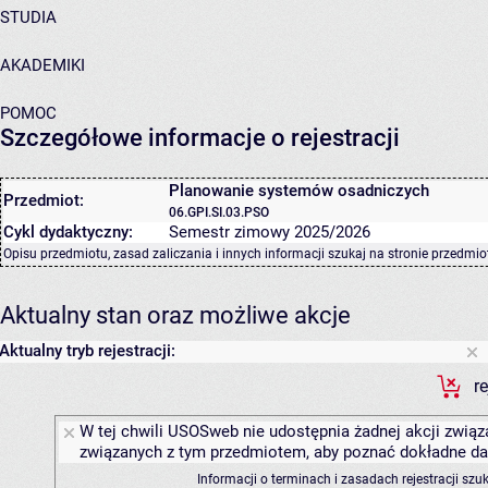
STUDIA
AKADEMIKI
POMOC
Szczegółowe informacje o rejestracji
Planowanie systemów osadniczych
Przedmiot:
06.GPI.SI.03.PSO
Cykl dydaktyczny:
Semestr zimowy 2025/2026
Opisu przedmiotu, zasad zaliczania i innych informacji szukaj na
stronie przedmio
Aktualny stan oraz możliwe akcje
Aktualny tryb rejestracji:
r
W tej chwili USOSweb nie udostępnia żadnej akcji związa
związanych z tym przedmiotem, aby poznać dokładne daty
Informacji o terminach i zasadach rejestracji sz