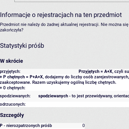
Informacje o rejestracjach na ten przedmiot
Przedmiot nie należy do żadnej aktualnej rejestracji. Nie można s
zakończyła?
Statystyki próśb
W skrócie
przyjętych:
Przyjętych = A+X
, czyli 
+ P chętnych = P+A+X
, dodajemy do liczby osób zarejestrowanych, 
zaakceptowane. Razem uzyskujemy ogólną liczbę chętnych.
+ 0 chętnych:
spodziewanych:
spodziewanych
- to jest przewidywany, orienta
odrzuconych:
Szczegóły
P
- nierozpatrzonych próśb
0