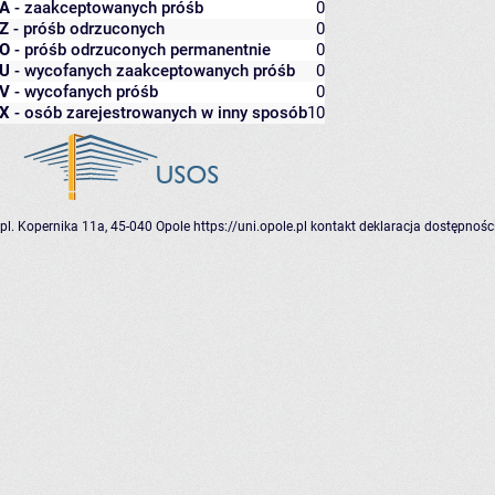
A
- zaakceptowanych próśb
0
Z
- próśb odrzuconych
0
O
- próśb odrzuconych permanentnie
0
U
- wycofanych zaakceptowanych próśb
0
V
- wycofanych próśb
0
X
- osób zarejestrowanych w inny sposób
10
pl. Kopernika 11a, 45-040 Opole
https://uni.opole.pl
kontakt
deklaracja dostępnośc