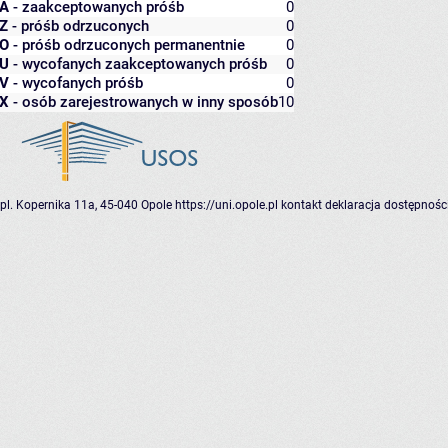
A
- zaakceptowanych próśb
0
Z
- próśb odrzuconych
0
O
- próśb odrzuconych permanentnie
0
U
- wycofanych zaakceptowanych próśb
0
V
- wycofanych próśb
0
X
- osób zarejestrowanych w inny sposób
10
pl. Kopernika 11a, 45-040 Opole
https://uni.opole.pl
kontakt
deklaracja dostępnośc