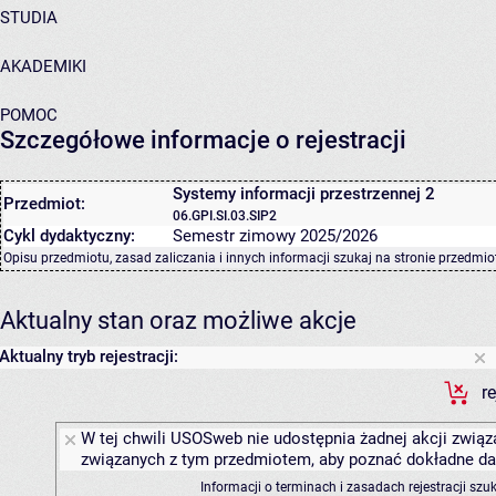
STUDIA
AKADEMIKI
POMOC
Szczegółowe informacje o rejestracji
Systemy informacji przestrzennej 2
Przedmiot:
06.GPI.SI.03.SIP2
Cykl dydaktyczny:
Semestr zimowy 2025/2026
Opisu przedmiotu, zasad zaliczania i innych informacji szukaj na
stronie przedmio
Aktualny stan oraz możliwe akcje
Aktualny tryb rejestracji:
r
W tej chwili USOSweb nie udostępnia żadnej akcji związa
związanych z tym przedmiotem, aby poznać dokładne daty
Informacji o terminach i zasadach rejestracji sz