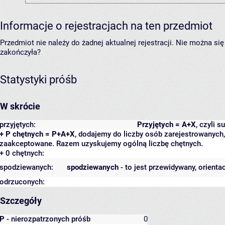
Informacje o rejestracjach na ten przedmiot
Przedmiot nie należy do żadnej aktualnej rejestracji. Nie można s
zakończyła?
Statystyki próśb
W skrócie
przyjętych:
Przyjętych = A+X
, czyli 
+ P chętnych = P+A+X
, dodajemy do liczby osób zarejestrowanych, 
zaakceptowane. Razem uzyskujemy ogólną liczbę chętnych.
+ 0 chętnych:
spodziewanych:
spodziewanych
- to jest przewidywany, orienta
odrzuconych:
Szczegóły
P
- nierozpatrzonych próśb
0