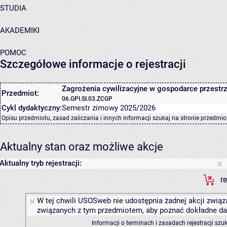
STUDIA
AKADEMIKI
POMOC
Szczegółowe informacje o rejestracji
Zagrożenia cywilizacyjne w gospodarce przestr
Przedmiot:
06.GPI.SI.03.ZCGP
Cykl dydaktyczny:
Semestr zimowy 2025/2026
Opisu przedmiotu, zasad zaliczania i innych informacji szukaj na
stronie przedmio
Aktualny stan oraz możliwe akcje
Aktualny tryb rejestracji:
r
W tej chwili USOSweb nie udostępnia żadnej akcji związa
związanych z tym przedmiotem, aby poznać dokładne daty
Informacji o terminach i zasadach rejestracji sz