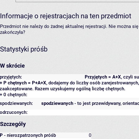
Informacje o rejestracjach na ten przedmiot
Przedmiot nie należy do żadnej aktualnej rejestracji. Nie można s
zakończyła?
Statystyki próśb
W skrócie
przyjętych:
Przyjętych = A+X
, czyli 
+ P chętnych = P+A+X
, dodajemy do liczby osób zarejestrowanych, 
zaakceptowane. Razem uzyskujemy ogólną liczbę chętnych.
+ 0 chętnych:
spodziewanych:
spodziewanych
- to jest przewidywany, orienta
odrzuconych:
Szczegóły
P
- nierozpatrzonych próśb
0