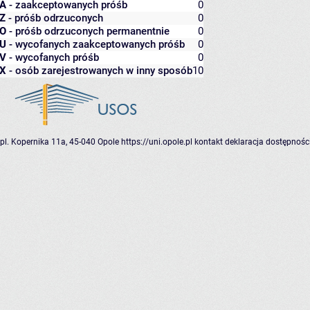
A
- zaakceptowanych próśb
0
Z
- próśb odrzuconych
0
O
- próśb odrzuconych permanentnie
0
U
- wycofanych zaakceptowanych próśb
0
V
- wycofanych próśb
0
X
- osób zarejestrowanych w inny sposób
10
pl. Kopernika 11a, 45-040 Opole
https://uni.opole.pl
kontakt
deklaracja dostępnośc