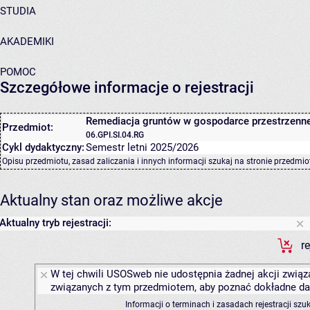
STUDIA
AKADEMIKI
POMOC
Szczegółowe informacje o rejestracji
Remediacja gruntów w gospodarce przestrzenne
Przedmiot:
06.GPI.SI.04.RG
Cykl dydaktyczny:
Semestr letni 2025/2026
Opisu przedmiotu, zasad zaliczania i innych informacji szukaj na
stronie przedmio
Aktualny stan oraz możliwe akcje
Aktualny tryb rejestracji:
r
W tej chwili USOSweb nie udostępnia żadnej akcji związa
związanych z tym przedmiotem, aby poznać dokładne daty
Informacji o terminach i zasadach rejestracji sz