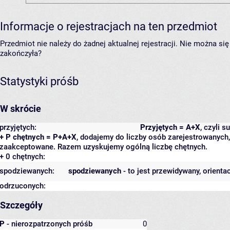
Informacje o rejestracjach na ten przedmiot
Przedmiot nie należy do żadnej aktualnej rejestracji. Nie można s
zakończyła?
Statystyki próśb
W skrócie
przyjętych:
Przyjętych = A+X
, czyli 
+ P chętnych = P+A+X
, dodajemy do liczby osób zarejestrowanych, 
zaakceptowane. Razem uzyskujemy ogólną liczbę chętnych.
+ 0 chętnych:
spodziewanych:
spodziewanych
- to jest przewidywany, orienta
odrzuconych:
Szczegóły
P
- nierozpatrzonych próśb
0