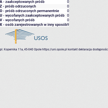
A
- zaakceptowanych próśb
0
Z
- próśb odrzuconych
0
O
- próśb odrzuconych permanentnie
0
U
- wycofanych zaakceptowanych próśb
0
V
- wycofanych próśb
0
X
- osób zarejestrowanych w inny sposób
9
pl. Kopernika 11a, 45-040 Opole
https://uni.opole.pl
kontakt
deklaracja dostępnośc