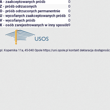
A
- zaakceptowanych próśb
0
Z
- próśb odrzuconych
0
O
- próśb odrzuconych permanentnie
0
U
- wycofanych zaakceptowanych próśb
0
V
- wycofanych próśb
0
X
- osób zarejestrowanych w inny sposób
9
pl. Kopernika 11a, 45-040 Opole
https://uni.opole.pl
kontakt
deklaracja dostępnośc