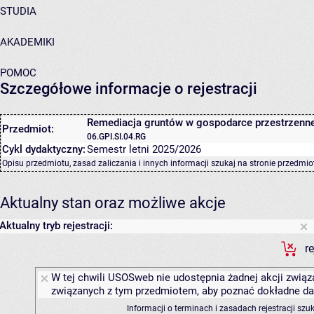
STUDIA
AKADEMIKI
POMOC
Szczegółowe informacje o rejestracji
Remediacja gruntów w gospodarce przestrzenne
Przedmiot:
06.GPI.SI.04.RG
Cykl dydaktyczny:
Semestr letni 2025/2026
Opisu przedmiotu, zasad zaliczania i innych informacji szukaj na
stronie przedmio
Aktualny stan oraz możliwe akcje
Aktualny tryb rejestracji:
r
W tej chwili USOSweb nie udostępnia żadnej akcji związa
związanych z tym przedmiotem, aby poznać dokładne daty
Informacji o terminach i zasadach rejestracji sz