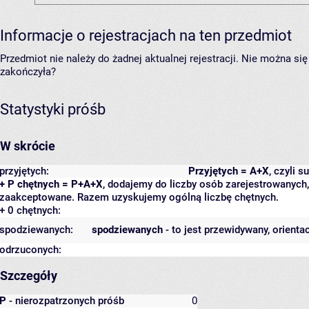
Informacje o rejestracjach na ten przedmiot
Przedmiot nie należy do żadnej aktualnej rejestracji. Nie można s
zakończyła?
Statystyki próśb
W skrócie
przyjętych:
Przyjętych = A+X
, czyli 
+ P chętnych = P+A+X
, dodajemy do liczby osób zarejestrowanych, 
zaakceptowane. Razem uzyskujemy ogólną liczbę chętnych.
+ 0 chętnych:
spodziewanych:
spodziewanych
- to jest przewidywany, orienta
odrzuconych:
Szczegóły
P
- nierozpatrzonych próśb
0