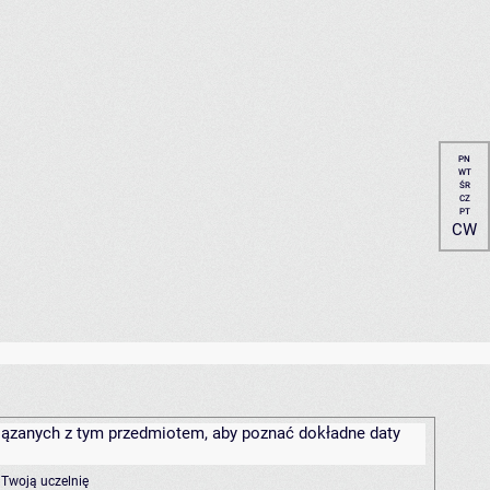
PN
WT
ŚR
CZ
PT
CW
związanych z tym przedmiotem, aby poznać dokładne daty
 Twoją uczelnię