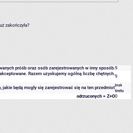
już zakończyła?
owanych próśb oraz osób zarejestrowanych w inny sposób.
9
 zaakceptowane. Razem uzyskujemy ogólną liczbę chętnych.
9
brak
b, jakie będą mogły się zarejestrować się na ten przedmiot
limitu
odrzuconych = Z+O
0