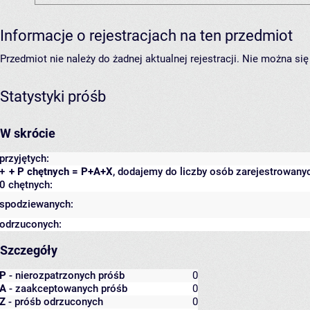
Informacje o rejestracjach na ten przedmiot
Przedmiot nie należy do żadnej aktualnej rejestracji. Nie można s
Statystyki próśb
W skrócie
przyjętych:
+
+ P chętnych = P+A+X
, dodajemy do liczby osób zarejestrowanyc
0 chętnych:
spodziewanych:
odrzuconych:
Szczegóły
P
- nierozpatrzonych próśb
0
A
- zaakceptowanych próśb
0
Z
- próśb odrzuconych
0