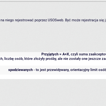
ię na niego rejestrować poprzez USOSweb. Być może rejestracja się 
Przyjętych = A+X
, czyli suma zaakcept
h, liczbę osób, które złożyły prośby, ale nie zostały one jeszcze
spodziewanych
- to jest przewidywany, orientacyjny limit osó