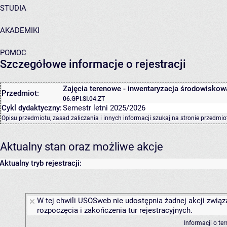
STUDIA
AKADEMIKI
POMOC
Szczegółowe informacje o rejestracji
Zajęcia terenowe - inwentaryzacja środowiskow
Przedmiot:
06.GPI.SI.04.ZT
Cykl dydaktyczny:
Semestr letni 2025/2026
Opisu przedmiotu, zasad zaliczania i innych informacji szukaj na
stronie przedmio
Aktualny stan oraz możliwe akcje
Aktualny tryb rejestracji:
W tej chwili USOSweb nie udostępnia żadnej akcji związ
rozpoczęcia i zakończenia tur rejestracyjnych.
Informacji o te