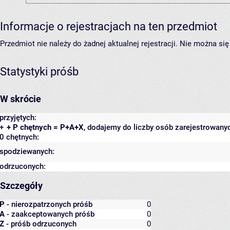
Informacje o rejestracjach na ten przedmiot
Przedmiot nie należy do żadnej aktualnej rejestracji. Nie można s
Statystyki próśb
W skrócie
przyjętych:
+
+ P chętnych = P+A+X
, dodajemy do liczby osób zarejestrowanyc
0 chętnych:
spodziewanych:
odrzuconych:
Szczegóły
P
- nierozpatrzonych próśb
0
A
- zaakceptowanych próśb
0
Z
- próśb odrzuconych
0