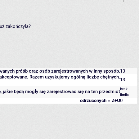
już zakończyła?
owanych próśb oraz osób zarejestrowanych w inny sposób.
13
 zaakceptowane. Razem uzyskujemy ogólną liczbę chętnych.
13
brak
b, jakie będą mogły się zarejestrować się na ten przedmiot
limitu
odrzuconych = Z+O
0