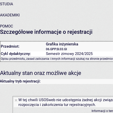
STUDIA
AKADEMIKI
POMOC
Szczegółowe informacje o rejestracji
Grafika inżynierska
Przedmiot:
06.GPP.SI.03.GI
Cykl dydaktyczny:
Semestr zimowy 2024/2025
Opisu przedmiotu, zasad zaliczania i innych informacji szukaj na
stronie przedmio
Aktualny stan oraz możliwe akcje
Aktualny tryb rejestracji:
W tej chwili USOSweb nie udostępnia żadnej akcji związ
rozpoczęcia i zakończenia tur rejestracyjnych.
Informacji o te