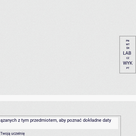
PN
WT
ŚR
LAB
CZ
WYK
PT
związanych z tym przedmiotem, aby poznać dokładne daty
 Twoją uczelnię