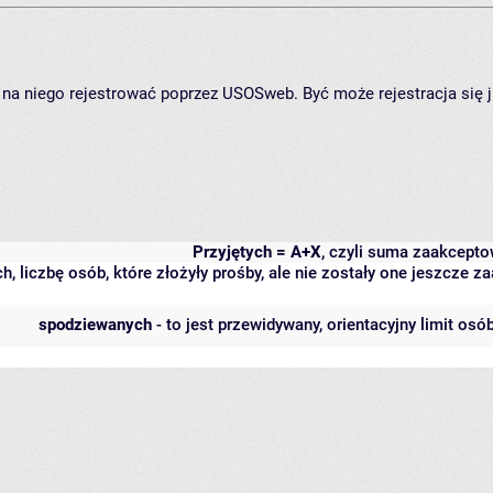
ię na niego rejestrować poprzez USOSweb. Być może rejestracja się 
Przyjętych = A+X
, czyli suma zaakcept
h, liczbę osób, które złożyły prośby, ale nie zostały one jeszcze
spodziewanych
- to jest przewidywany, orientacyjny limit osó