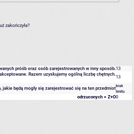
już zakończyła?
owanych próśb oraz osób zarejestrowanych w inny sposób.
13
 zaakceptowane. Razem uzyskujemy ogólną liczbę chętnych.
13
brak
b, jakie będą mogły się zarejestrować się na ten przedmiot
limitu
odrzuconych = Z+O
0