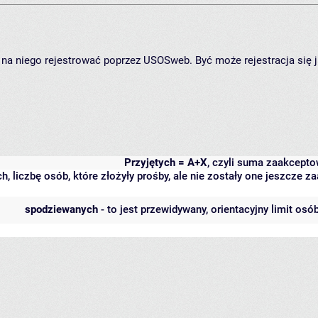
ię na niego rejestrować poprzez USOSweb. Być może rejestracja się 
Przyjętych = A+X
, czyli suma zaakcept
h, liczbę osób, które złożyły prośby, ale nie zostały one jeszcze
spodziewanych
- to jest przewidywany, orientacyjny limit osó