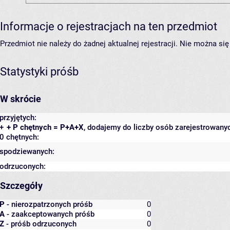
Informacje o rejestracjach na ten przedmiot
Przedmiot nie należy do żadnej aktualnej rejestracji. Nie można s
Statystyki próśb
W skrócie
przyjętych:
+
+ P chętnych = P+A+X
, dodajemy do liczby osób zarejestrowanyc
0 chętnych:
spodziewanych:
odrzuconych:
Szczegóły
P
- nierozpatrzonych próśb
0
A
- zaakceptowanych próśb
0
Z
- próśb odrzuconych
0