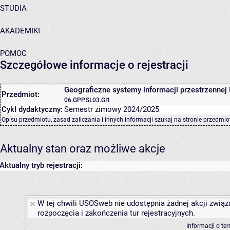
STUDIA
AKADEMIKI
POMOC
Szczegółowe informacje o rejestracji
Geograficzne systemy informacji przestrzennej 
Przedmiot:
06.GPP.SI.03.GI1
Cykl dydaktyczny:
Semestr zimowy 2024/2025
Opisu przedmiotu, zasad zaliczania i innych informacji szukaj na
stronie przedmio
Aktualny stan oraz możliwe akcje
Aktualny tryb rejestracji:
W tej chwili USOSweb nie udostępnia żadnej akcji związ
rozpoczęcia i zakończenia tur rejestracyjnych.
Informacji o te