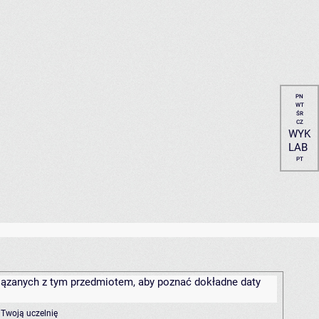
PN
WT
ŚR
CZ
WYK
LAB
PT
związanych z tym przedmiotem, aby poznać dokładne daty
 Twoją uczelnię