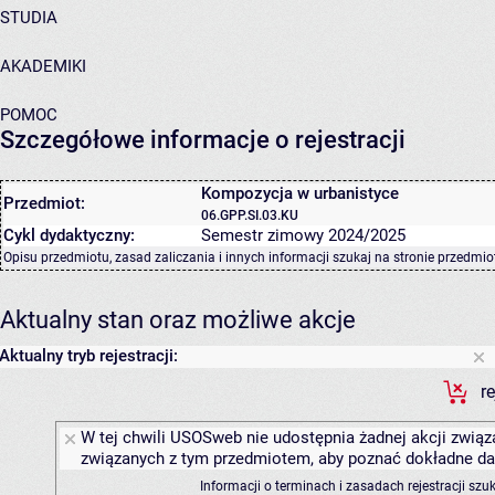
STUDIA
AKADEMIKI
POMOC
Szczegółowe informacje o rejestracji
Kompozycja w urbanistyce
Przedmiot:
06.GPP.SI.03.KU
Cykl dydaktyczny:
Semestr zimowy 2024/2025
Opisu przedmiotu, zasad zaliczania i innych informacji szukaj na
stronie przedmio
Aktualny stan oraz możliwe akcje
Aktualny tryb rejestracji:
r
W tej chwili USOSweb nie udostępnia żadnej akcji związa
związanych z tym przedmiotem, aby poznać dokładne daty
Informacji o terminach i zasadach rejestracji sz