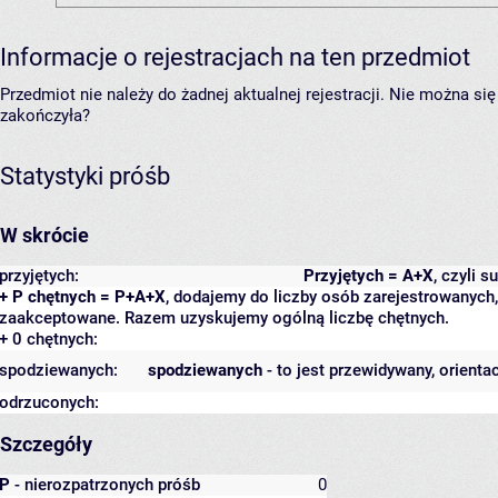
Informacje o rejestracjach na ten przedmiot
Przedmiot nie należy do żadnej aktualnej rejestracji. Nie można s
zakończyła?
Statystyki próśb
W skrócie
przyjętych:
Przyjętych = A+X
, czyli 
+ P chętnych = P+A+X
, dodajemy do liczby osób zarejestrowanych, 
zaakceptowane. Razem uzyskujemy ogólną liczbę chętnych.
+ 0 chętnych:
spodziewanych:
spodziewanych
- to jest przewidywany, orienta
odrzuconych:
Szczegóły
P
- nierozpatrzonych próśb
0