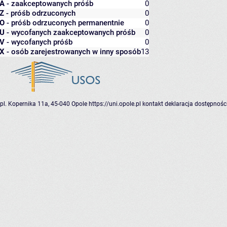
A
- zaakceptowanych próśb
0
Z
- próśb odrzuconych
0
O
- próśb odrzuconych permanentnie
0
U
- wycofanych zaakceptowanych próśb
0
V
- wycofanych próśb
0
X
- osób zarejestrowanych w inny sposób
13
pl. Kopernika 11a, 45-040 Opole
https://uni.opole.pl
kontakt
deklaracja dostępnośc