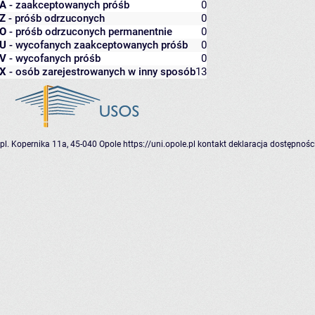
A
- zaakceptowanych próśb
0
Z
- próśb odrzuconych
0
O
- próśb odrzuconych permanentnie
0
U
- wycofanych zaakceptowanych próśb
0
V
- wycofanych próśb
0
X
- osób zarejestrowanych w inny sposób
13
pl. Kopernika 11a, 45-040 Opole
https://uni.opole.pl
kontakt
deklaracja dostępnośc