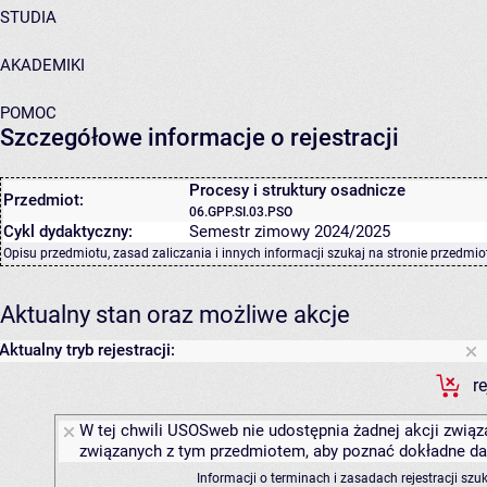
STUDIA
AKADEMIKI
POMOC
Szczegółowe informacje o rejestracji
Procesy i struktury osadnicze
Przedmiot:
06.GPP.SI.03.PSO
Cykl dydaktyczny:
Semestr zimowy 2024/2025
Opisu przedmiotu, zasad zaliczania i innych informacji szukaj na
stronie przedmio
Aktualny stan oraz możliwe akcje
Aktualny tryb rejestracji:
r
W tej chwili USOSweb nie udostępnia żadnej akcji związa
związanych z tym przedmiotem, aby poznać dokładne daty
Informacji o terminach i zasadach rejestracji sz