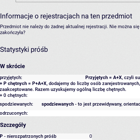
Informacje o rejestracjach na ten przedmiot
Przedmiot nie należy do żadnej aktualnej rejestracji. Nie można s
zakończyła?
Statystyki próśb
W skrócie
przyjętych:
Przyjętych = A+X
, czyli 
+ P chętnych = P+A+X
, dodajemy do liczby osób zarejestrowanych, 
zaakceptowane. Razem uzyskujemy ogólną liczbę chętnych.
+ 0 chętnych:
spodziewanych:
spodziewanych
- to jest przewidywany, orienta
odrzuconych:
Szczegóły
P
- nierozpatrzonych próśb
0