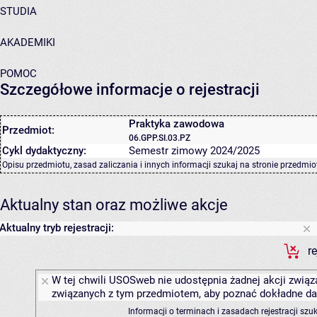
STUDIA
AKADEMIKI
POMOC
Szczegółowe informacje o rejestracji
Praktyka zawodowa
Przedmiot:
06.GPP.SI.03.PZ
Cykl dydaktyczny:
Semestr zimowy 2024/2025
Opisu przedmiotu, zasad zaliczania i innych informacji szukaj na
stronie przedmio
Aktualny stan oraz możliwe akcje
Aktualny tryb rejestracji:
r
W tej chwili USOSweb nie udostępnia żadnej akcji związa
związanych z tym przedmiotem, aby poznać dokładne daty
Informacji o terminach i zasadach rejestracji sz