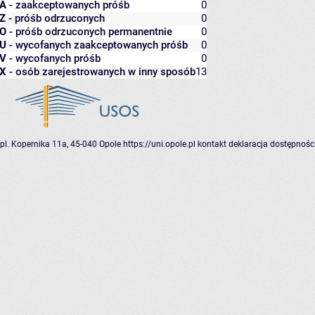
A
- zaakceptowanych próśb
0
Z
- próśb odrzuconych
0
O
- próśb odrzuconych permanentnie
0
U
- wycofanych zaakceptowanych próśb
0
V
- wycofanych próśb
0
X
- osób zarejestrowanych w inny sposób
13
pl. Kopernika 11a, 45-040 Opole
https://uni.opole.pl
kontakt
deklaracja dostępnośc