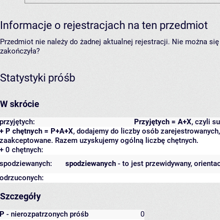
Informacje o rejestracjach na ten przedmiot
Przedmiot nie należy do żadnej aktualnej rejestracji. Nie można s
zakończyła?
Statystyki próśb
W skrócie
przyjętych:
Przyjętych = A+X
, czyli 
+ P chętnych = P+A+X
, dodajemy do liczby osób zarejestrowanych, 
zaakceptowane. Razem uzyskujemy ogólną liczbę chętnych.
+ 0 chętnych:
spodziewanych:
spodziewanych
- to jest przewidywany, orienta
odrzuconych:
Szczegóły
P
- nierozpatrzonych próśb
0