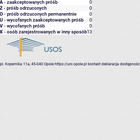
A
- zaakceptowanych próśb
0
Z
- próśb odrzuconych
0
O
- próśb odrzuconych permanentnie
0
U
- wycofanych zaakceptowanych próśb
0
V
- wycofanych próśb
0
X
- osób zarejestrowanych w inny sposób
13
pl. Kopernika 11a, 45-040 Opole
https://uni.opole.pl
kontakt
deklaracja dostępnośc