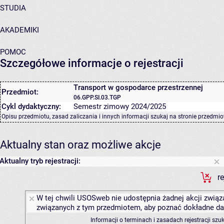
STUDIA
AKADEMIKI
POMOC
Szczegółowe informacje o rejestracji
Transport w gospodarce przestrzennej
Przedmiot:
06.GPP.SI.03.TGP
Cykl dydaktyczny:
Semestr zimowy 2024/2025
Opisu przedmiotu, zasad zaliczania i innych informacji szukaj na
stronie przedmio
Aktualny stan oraz możliwe akcje
Aktualny tryb rejestracji:
r
W tej chwili USOSweb nie udostępnia żadnej akcji związa
związanych z tym przedmiotem, aby poznać dokładne daty
Informacji o terminach i zasadach rejestracji sz