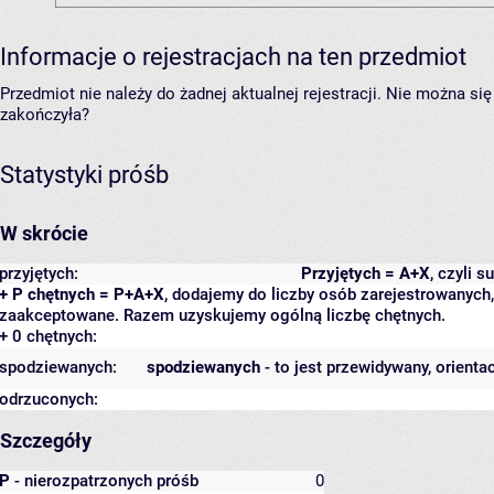
Informacje o rejestracjach na ten przedmiot
Przedmiot nie należy do żadnej aktualnej rejestracji. Nie można s
zakończyła?
Statystyki próśb
W skrócie
przyjętych:
Przyjętych = A+X
, czyli 
+ P chętnych = P+A+X
, dodajemy do liczby osób zarejestrowanych, 
zaakceptowane. Razem uzyskujemy ogólną liczbę chętnych.
+ 0 chętnych:
spodziewanych:
spodziewanych
- to jest przewidywany, orienta
odrzuconych:
Szczegóły
P
- nierozpatrzonych próśb
0