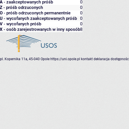
A
- zaakceptowanych próśb
0
Z
- próśb odrzuconych
0
O
- próśb odrzuconych permanentnie
0
U
- wycofanych zaakceptowanych próśb
0
V
- wycofanych próśb
0
X
- osób zarejestrowanych w inny sposób
8
pl. Kopernika 11a, 45-040 Opole
https://uni.opole.pl
kontakt
deklaracja dostępnośc