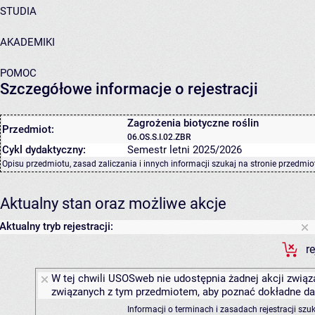
STUDIA
AKADEMIKI
POMOC
Szczegółowe informacje o rejestracji
Zagrożenia biotyczne roślin
Przedmiot:
06.OS.S.I.02.ZBR
Cykl dydaktyczny:
Semestr letni 2025/2026
Opisu przedmiotu, zasad zaliczania i innych informacji szukaj na
stronie przedmio
Aktualny stan oraz możliwe akcje
Aktualny tryb rejestracji:
r
W tej chwili USOSweb nie udostępnia żadnej akcji związa
związanych z tym przedmiotem, aby poznać dokładne daty
Informacji o terminach i zasadach rejestracji sz