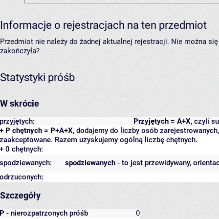
Informacje o rejestracjach na ten przedmiot
Przedmiot nie należy do żadnej aktualnej rejestracji. Nie można s
zakończyła?
Statystyki próśb
W skrócie
przyjętych:
Przyjętych = A+X
, czyli 
+ P chętnych = P+A+X
, dodajemy do liczby osób zarejestrowanych, 
zaakceptowane. Razem uzyskujemy ogólną liczbę chętnych.
+ 0 chętnych:
spodziewanych:
spodziewanych
- to jest przewidywany, orienta
odrzuconych:
Szczegóły
P
- nierozpatrzonych próśb
0