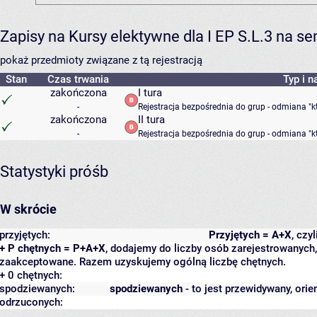
Zapisy na Kursy elektywne dla I EP S.L.3 na se
pokaż przedmioty związane z tą rejestracją
Stan
Czas trwania
Typ i n
zakończona
I tura
-
Rejestracja bezpośrednia do grup - odmiana "k
zakończona
II tura
-
Rejestracja bezpośrednia do grup - odmiana "k
Statystyki próśb
W skrócie
przyjętych:
Przyjętych = A+X
, czy
+ P chętnych = P+A+X
, dodajemy do liczby osób zarejestrowanych, 
zaakceptowane. Razem uzyskujemy ogólną liczbę chętnych.
+ 0 chętnych:
spodziewanych:
spodziewanych
- to jest przewidywany, orie
odrzuconych: