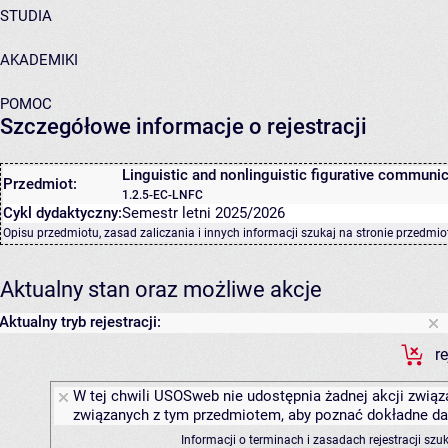
STUDIA
AKADEMIKI
POMOC
Szczegółowe informacje o rejestracji
Linguistic and nonlinguistic figurative communi
Przedmiot:
1.2.5-EC-LNFC
Cykl dydaktyczny:
Semestr letni 2025/2026
Opisu przedmiotu, zasad zaliczania i innych informacji szukaj na
stronie przedmio
Aktualny stan oraz możliwe akcje
Aktualny tryb rejestracji:
r
W tej chwili USOSweb nie udostępnia żadnej akcji związa
związanych z tym przedmiotem, aby poznać dokładne daty
Informacji o terminach i zasadach rejestracji sz