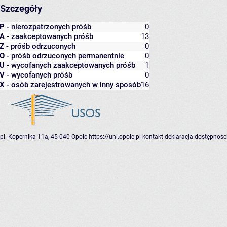
Szczegóły
P
- nierozpatrzonych próśb
0
A
- zaakceptowanych próśb
13
Z
- próśb odrzuconych
0
O
- próśb odrzuconych permanentnie
0
U
- wycofanych zaakceptowanych próśb
1
V
- wycofanych próśb
0
X
- osób zarejestrowanych w inny sposób
16
pl. Kopernika 11a, 45-040 Opole
https://uni.opole.pl
kontakt
deklaracja dostępnośc