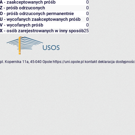
A
- zaakceptowanych próśb
0
Z
- próśb odrzuconych
0
O
- próśb odrzuconych permanentnie
0
U
- wycofanych zaakceptowanych próśb
0
V
- wycofanych próśb
0
X
- osób zarejestrowanych w inny sposób
25
pl. Kopernika 11a, 45-040 Opole
https://uni.opole.pl
kontakt
deklaracja dostępnośc