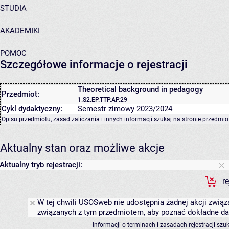
STUDIA
AKADEMIKI
POMOC
Szczegółowe informacje o rejestracji
Theoretical background in pedagogy
Przedmiot:
1.S2.EP.TTP.AP.29
Cykl dydaktyczny:
Semestr zimowy 2023/2024
Opisu przedmiotu, zasad zaliczania i innych informacji szukaj na
stronie przedmio
Aktualny stan oraz możliwe akcje
Aktualny tryb rejestracji:
r
W tej chwili USOSweb nie udostępnia żadnej akcji związa
związanych z tym przedmiotem, aby poznać dokładne daty
Informacji o terminach i zasadach rejestracji sz