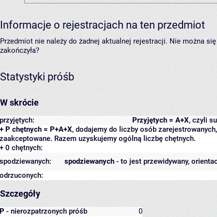
Informacje o rejestracjach na ten przedmiot
Przedmiot nie należy do żadnej aktualnej rejestracji. Nie można s
zakończyła?
Statystyki próśb
W skrócie
przyjętych:
Przyjętych = A+X
, czyli 
+ P chętnych = P+A+X
, dodajemy do liczby osób zarejestrowanych, 
zaakceptowane. Razem uzyskujemy ogólną liczbę chętnych.
+ 0 chętnych:
spodziewanych:
spodziewanych
- to jest przewidywany, orienta
odrzuconych:
Szczegóły
P
- nierozpatrzonych próśb
0