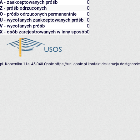
A
- zaakceptowanych próśb
0
Z
- próśb odrzuconych
0
O
- próśb odrzuconych permanentnie
0
U
- wycofanych zaakceptowanych próśb
0
V
- wycofanych próśb
0
X
- osób zarejestrowanych w inny sposób
0
pl. Kopernika 11a, 45-040 Opole
https://uni.opole.pl
kontakt
deklaracja dostępnośc