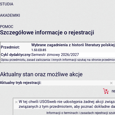
STUDIA
AKADEMIKI
POMOC
Szczegółowe informacje o rejestracji
Wybrane zagadnienia z historii literatury polskie
Przedmiot:
1.S3.ED.85
Cykl dydaktyczny:
Semestr zimowy 2026/2027
Opisu przedmiotu, zasad zaliczania i innych informacji szukaj na
stronie przedmio
Aktualny stan oraz możliwe akcje
Aktualny tryb rejestracji:
r
W tej chwili USOSweb nie udostępnia żadnej akcji związa
związanych z tym przedmiotem, aby poznać dokładne daty
Informacji o terminach i zasadach rejestracji sz