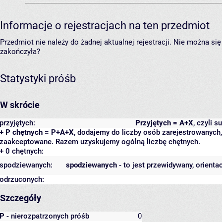
Informacje o rejestracjach na ten przedmiot
Przedmiot nie należy do żadnej aktualnej rejestracji. Nie można s
zakończyła?
Statystyki próśb
W skrócie
przyjętych:
Przyjętych = A+X
, czyli 
+ P chętnych = P+A+X
, dodajemy do liczby osób zarejestrowanych, 
zaakceptowane. Razem uzyskujemy ogólną liczbę chętnych.
+ 0 chętnych:
spodziewanych:
spodziewanych
- to jest przewidywany, orienta
odrzuconych:
Szczegóły
P
- nierozpatrzonych próśb
0