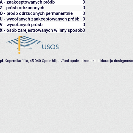
A
- zaakceptowanych próśb
0
Z
- próśb odrzuconych
0
O
- próśb odrzuconych permanentnie
0
U
- wycofanych zaakceptowanych próśb
0
V
- wycofanych próśb
0
X
- osób zarejestrowanych w inny sposób
0
pl. Kopernika 11a, 45-040 Opole
https://uni.opole.pl
kontakt
deklaracja dostępnośc