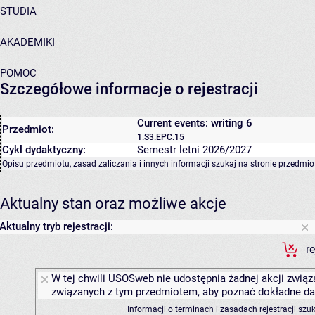
STUDIA
AKADEMIKI
POMOC
Szczegółowe informacje o rejestracji
Current events: writing 6
Przedmiot:
1.S3.EPC.15
Cykl dydaktyczny:
Semestr letni 2026/2027
Opisu przedmiotu, zasad zaliczania i innych informacji szukaj na
stronie przedmio
Aktualny stan oraz możliwe akcje
Aktualny tryb rejestracji:
r
W tej chwili USOSweb nie udostępnia żadnej akcji związa
związanych z tym przedmiotem, aby poznać dokładne daty
Informacji o terminach i zasadach rejestracji sz