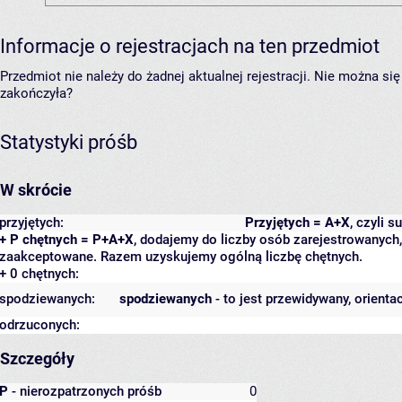
Informacje o rejestracjach na ten przedmiot
Przedmiot nie należy do żadnej aktualnej rejestracji. Nie można s
zakończyła?
Statystyki próśb
W skrócie
przyjętych:
Przyjętych = A+X
, czyli 
+ P chętnych = P+A+X
, dodajemy do liczby osób zarejestrowanych, 
zaakceptowane. Razem uzyskujemy ogólną liczbę chętnych.
+ 0 chętnych:
spodziewanych:
spodziewanych
- to jest przewidywany, orienta
odrzuconych:
Szczegóły
P
- nierozpatrzonych próśb
0