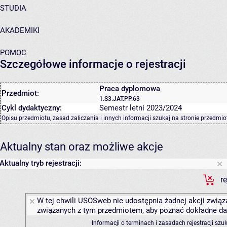
STUDIA
AKADEMIKI
POMOC
Szczegółowe informacje o rejestracji
Praca dyplomowa
Przedmiot:
1.S3.JAT.PP.63
Cykl dydaktyczny:
Semestr letni 2023/2024
Opisu przedmiotu, zasad zaliczania i innych informacji szukaj na
stronie przedmio
Aktualny stan oraz możliwe akcje
Aktualny tryb rejestracji:
r
W tej chwili USOSweb nie udostępnia żadnej akcji związa
związanych z tym przedmiotem, aby poznać dokładne daty
Informacji o terminach i zasadach rejestracji sz