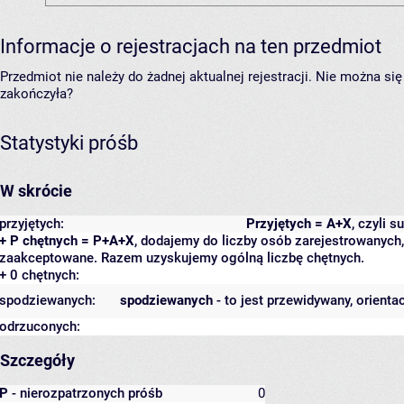
Informacje o rejestracjach na ten przedmiot
Przedmiot nie należy do żadnej aktualnej rejestracji. Nie można s
zakończyła?
Statystyki próśb
W skrócie
przyjętych:
Przyjętych = A+X
, czyli 
+ P chętnych = P+A+X
, dodajemy do liczby osób zarejestrowanych, 
zaakceptowane. Razem uzyskujemy ogólną liczbę chętnych.
+ 0 chętnych:
spodziewanych:
spodziewanych
- to jest przewidywany, orienta
odrzuconych:
Szczegóły
P
- nierozpatrzonych próśb
0