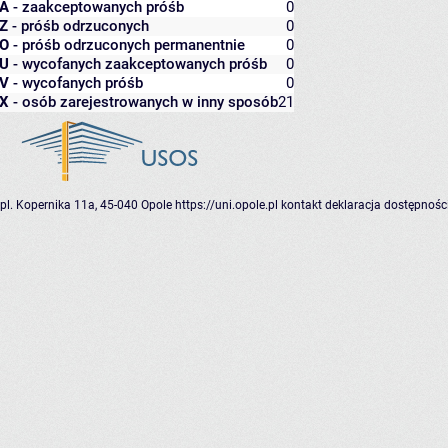
A
- zaakceptowanych próśb
0
Z
- próśb odrzuconych
0
O
- próśb odrzuconych permanentnie
0
U
- wycofanych zaakceptowanych próśb
0
V
- wycofanych próśb
0
X
- osób zarejestrowanych w inny sposób
21
pl. Kopernika 11a, 45-040 Opole
https://uni.opole.pl
kontakt
deklaracja dostępnośc