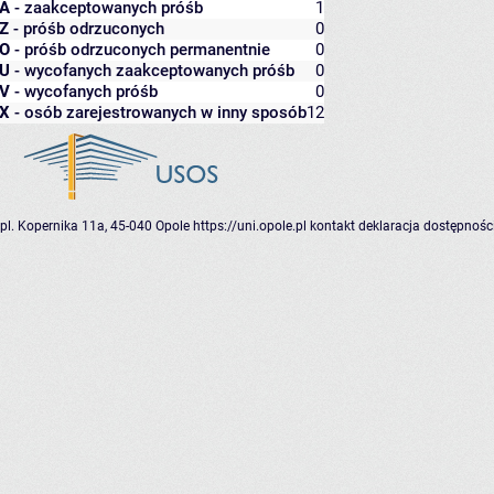
A
- zaakceptowanych próśb
1
Z
- próśb odrzuconych
0
O
- próśb odrzuconych permanentnie
0
U
- wycofanych zaakceptowanych próśb
0
V
- wycofanych próśb
0
X
- osób zarejestrowanych w inny sposób
12
pl. Kopernika 11a, 45-040 Opole
https://uni.opole.pl
kontakt
deklaracja dostępnośc