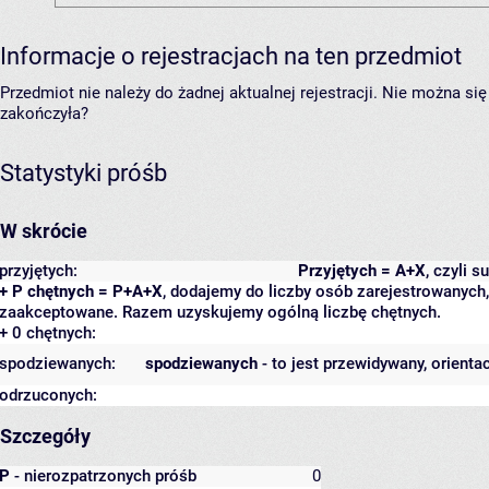
Informacje o rejestracjach na ten przedmiot
Przedmiot nie należy do żadnej aktualnej rejestracji. Nie można s
zakończyła?
Statystyki próśb
W skrócie
przyjętych:
Przyjętych = A+X
, czyli 
+ P chętnych = P+A+X
, dodajemy do liczby osób zarejestrowanych, 
zaakceptowane. Razem uzyskujemy ogólną liczbę chętnych.
+ 0 chętnych:
spodziewanych:
spodziewanych
- to jest przewidywany, orienta
odrzuconych:
Szczegóły
P
- nierozpatrzonych próśb
0