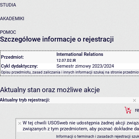
STUDIA
AKADEMIKI
POMOC
Szczegółowe informacje o rejestracji
International Relations
Przedmiot:
12.07.D2.IR
Cykl dydaktyczny:
Semestr zimowy 2023/2024
Opisu przedmiotu, zasad zaliczania i innych informacji szukaj na
stronie przedmio
Aktualny stan oraz możliwe akcje
Aktualny tryb rejestracji:
r
W tej chwili USOSweb nie udostępnia żadnej akcji związa
związanych z tym przedmiotem, aby poznać dokładne daty
Informacji o terminach i zasadach rejestracji sz