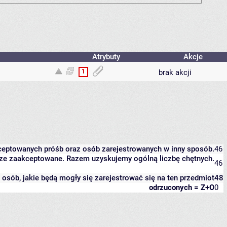
Atrybuty
Akcje
1
brak akcji
kceptowanych próśb oraz osób zarejestrowanych w inny sposób.
46
eszcze zaakceptowane. Razem uzyskujemy ogólną liczbę chętnych.
46
it osób, jakie będą mogły się zarejestrować się na ten przedmiot
48
odrzuconych = Z+O
0