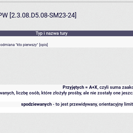
PPW [2.3.08.D5.08-SM23-24]
Typ i nazwa tury
- odmiana "kto pierwszy"
[
opis
]
Przyjętych = A+X
, czyli suma zaa
wanych, liczbę osób, które złożyły prośby, ale nie zostały one j
spodziewanych
- to jest przewidywany, orientacyjny lim