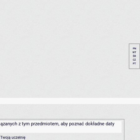
PN
WT
ŚR
CZ
PT
związanych z tym przedmiotem, aby poznać dokładne daty
 Twoją uczelnię