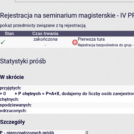
Rejestracja na seminarium magisterskie - IV 
pokaż przedmioty związane z tą rejestracją
Stan
Czas trwania
zakończona
Pierwsza tura
-
Rejestracja bezpośrednia do grup 
Statystyki próśb
W skrócie
przyjętych:
+ 0
+ P chętnych = P+A+X
, dodajemy do liczby osób zarejestro
chętnych:
spodziewanych:
odrzuconych:
Szczegóły
P
- nierozpatrzonych próśb
0