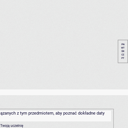
PN
WT
ŚR
CZ
PT
związanych z tym przedmiotem, aby poznać dokładne daty
 Twoją uczelnię