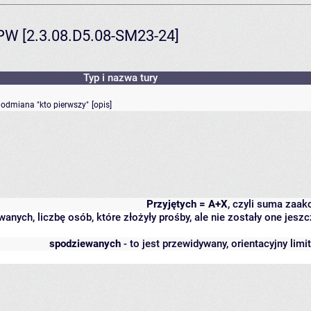
PPW [2.3.08.D5.08-SM23-24]
Typ i nazwa tury
- odmiana "kto pierwszy"
[
opis
]
Przyjętych = A+X
, czyli suma zaa
wanych, liczbę osób, które złożyły prośby, ale nie zostały one j
spodziewanych
- to jest przewidywany, orientacyjny lim