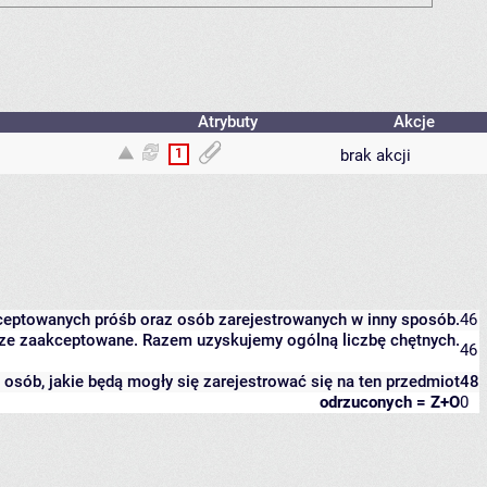
Atrybuty
Akcje
1
brak akcji
kceptowanych próśb oraz osób zarejestrowanych w inny sposób.
46
eszcze zaakceptowane. Razem uzyskujemy ogólną liczbę chętnych.
46
it osób, jakie będą mogły się zarejestrować się na ten przedmiot
48
odrzuconych = Z+O
0