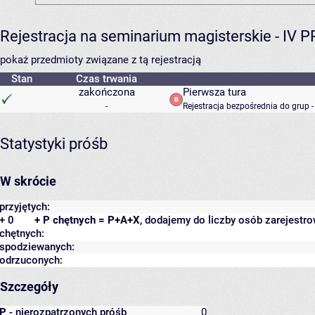
Rejestracja na seminarium magisterskie - IV 
pokaż przedmioty związane z tą rejestracją
Stan
Czas trwania
zakończona
Pierwsza tura
-
Rejestracja bezpośrednia do grup 
Statystyki próśb
W skrócie
przyjętych:
+ 0
+ P chętnych = P+A+X
, dodajemy do liczby osób zarejestro
chętnych:
spodziewanych:
odrzuconych:
Szczegóły
P
- nierozpatrzonych próśb
0