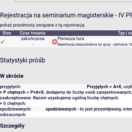
Rejestracja na seminarium magisterskie - IV 
pokaż przedmioty związane z tą rejestracją
Stan
Czas trwania
Typ i n
zakończona
Pierwsza tura
-
Rejestracja bezpośrednia do grup - odmiana "k
Statystyki próśb
W skrócie
przyjętych:
Przyjętych = A+X
, czy
+ P chętnych = P+A+X
, dodajemy do liczby osób zarejestrowanych, 
zaakceptowane. Razem uzyskujemy ogólną liczbę chętnych.
+ 0 chętnych:
spodziewanych:
spodziewanych
- to jest przewidywany, orie
odrzuconych:
Szczegóły