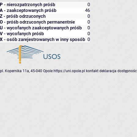
P
- nierozpatrzonych próśb
0
A
- zaakceptowanych próśb
46
Z
- próśb odrzuconych
0
O
- próśb odrzuconych permanentnie
0
U
- wycofanych zaakceptowanych próśb
0
V
- wycofanych próśb
0
X
- osób zarejestrowanych w inny sposób
0
pl. Kopernika 11a, 45-040 Opole
https://uni.opole.pl
kontakt
deklaracja dostępnośc