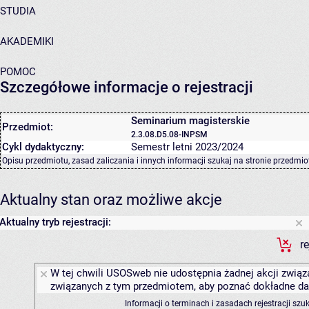
STUDIA
AKADEMIKI
POMOC
Szczegółowe informacje o rejestracji
Seminarium magisterskie
Przedmiot:
2.3.08.D5.08-INPSM
Cykl dydaktyczny:
Semestr letni 2023/2024
Opisu przedmiotu, zasad zaliczania i innych informacji szukaj na
stronie przedmio
Aktualny stan oraz możliwe akcje
Aktualny tryb rejestracji:
r
W tej chwili USOSweb nie udostępnia żadnej akcji związa
związanych z tym przedmiotem, aby poznać dokładne daty
Informacji o terminach i zasadach rejestracji sz