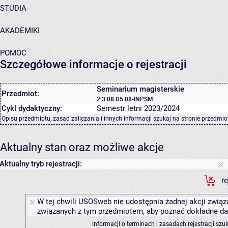
STUDIA
AKADEMIKI
POMOC
Szczegółowe informacje o rejestracji
Seminarium magisterskie
Przedmiot:
2.3.08.D5.08-INPSM
Cykl dydaktyczny:
Semestr letni 2023/2024
Opisu przedmiotu, zasad zaliczania i innych informacji szukaj na
stronie przedmio
Aktualny stan oraz możliwe akcje
Aktualny tryb rejestracji:
r
W tej chwili USOSweb nie udostępnia żadnej akcji związa
związanych z tym przedmiotem, aby poznać dokładne daty
Informacji o terminach i zasadach rejestracji sz