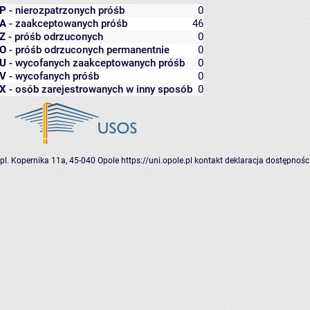
P
- nierozpatrzonych próśb
0
A
- zaakceptowanych próśb
46
Z
- próśb odrzuconych
0
O
- próśb odrzuconych permanentnie
0
U
- wycofanych zaakceptowanych próśb
0
V
- wycofanych próśb
0
X
- osób zarejestrowanych w inny sposób
0
pl. Kopernika 11a, 45-040 Opole
https://uni.opole.pl
kontakt
deklaracja dostępnośc