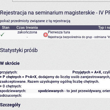
Rejestracja na seminarium magisterskie - IV 
pokaż przedmioty związane z tą rejestracją
Stan
Czas trwania
Typ i n
zakończona
Pierwsza tura
-
Rejestracja bezpośrednia do grup - odmiana "k
Statystyki próśb
W skrócie
przyjętych:
Przyjętych = A+X
, czy
+ P chętnych = P+A+X
, dodajemy do liczby osób zarejestrowanych, 
zaakceptowane. Razem uzyskujemy ogólną liczbę chętnych.
+ 0 chętnych:
spodziewanych:
spodziewanych
- to jest przewidywany, orie
odrzuconych:
Szczegóły