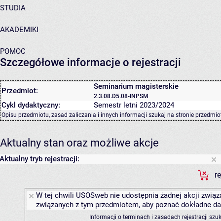
STUDIA
AKADEMIKI
POMOC
Szczegółowe informacje o rejestracji
Seminarium magisterskie
Przedmiot:
2.3.08.D5.08-INPSM
Cykl dydaktyczny:
Semestr letni 2023/2024
Opisu przedmiotu, zasad zaliczania i innych informacji szukaj na
stronie przedmio
Aktualny stan oraz możliwe akcje
Aktualny tryb rejestracji:
r
W tej chwili USOSweb nie udostępnia żadnej akcji związa
związanych z tym przedmiotem, aby poznać dokładne daty
Informacji o terminach i zasadach rejestracji sz