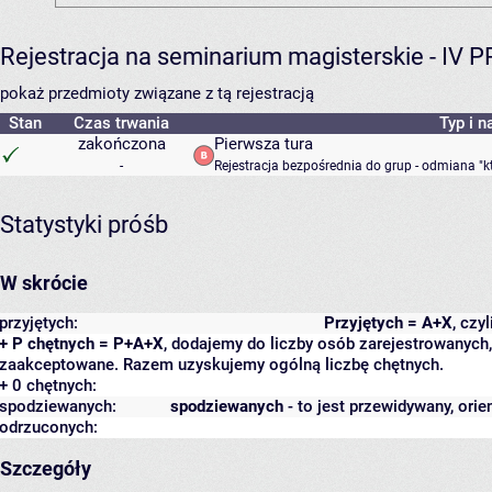
Rejestracja na seminarium magisterskie - IV 
pokaż przedmioty związane z tą rejestracją
Stan
Czas trwania
Typ i n
zakończona
Pierwsza tura
-
Rejestracja bezpośrednia do grup - odmiana "k
Statystyki próśb
W skrócie
przyjętych:
Przyjętych = A+X
, czy
+ P chętnych = P+A+X
, dodajemy do liczby osób zarejestrowanych, 
zaakceptowane. Razem uzyskujemy ogólną liczbę chętnych.
+ 0 chętnych:
spodziewanych:
spodziewanych
- to jest przewidywany, orie
odrzuconych:
Szczegóły