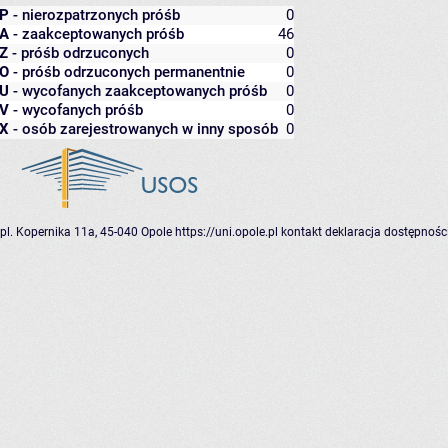
P
- nierozpatrzonych próśb
0
A
- zaakceptowanych próśb
46
Z
- próśb odrzuconych
0
O
- próśb odrzuconych permanentnie
0
U
- wycofanych zaakceptowanych próśb
0
V
- wycofanych próśb
0
X
- osób zarejestrowanych w inny sposób
0
pl. Kopernika 11a, 45-040 Opole
https://uni.opole.pl
kontakt
deklaracja dostępnośc