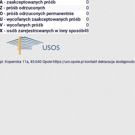
A
- zaakceptowanych próśb
0
Z
- próśb odrzuconych
0
O
- próśb odrzuconych permanentnie
0
U
- wycofanych zaakceptowanych próśb
0
V
- wycofanych próśb
0
X
- osób zarejestrowanych w inny sposób
48
pl. Kopernika 11a, 45-040 Opole
https://uni.opole.pl
kontakt
deklaracja dostępnośc