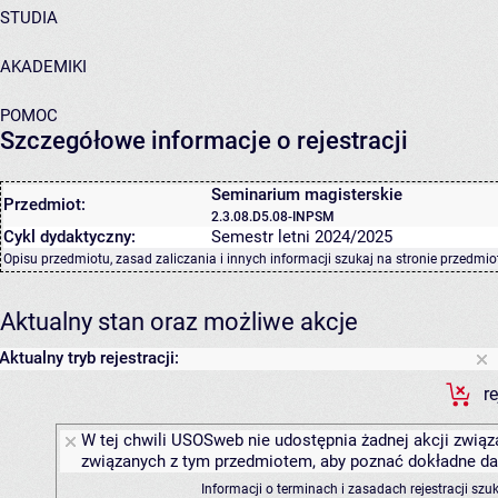
STUDIA
AKADEMIKI
POMOC
Szczegółowe informacje o rejestracji
Seminarium magisterskie
Przedmiot:
2.3.08.D5.08-INPSM
Cykl dydaktyczny:
Semestr letni 2024/2025
Opisu przedmiotu, zasad zaliczania i innych informacji szukaj na
stronie przedmio
Aktualny stan oraz możliwe akcje
Aktualny tryb rejestracji:
r
W tej chwili USOSweb nie udostępnia żadnej akcji związa
związanych z tym przedmiotem, aby poznać dokładne daty
Informacji o terminach i zasadach rejestracji sz