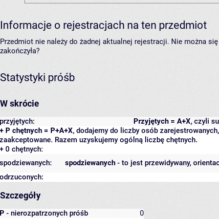
Informacje o rejestracjach na ten przedmiot
Przedmiot nie należy do żadnej aktualnej rejestracji. Nie można s
zakończyła?
Statystyki próśb
W skrócie
przyjętych:
Przyjętych = A+X
, czyli 
+ P chętnych = P+A+X
, dodajemy do liczby osób zarejestrowanych, 
zaakceptowane. Razem uzyskujemy ogólną liczbę chętnych.
+ 0 chętnych:
spodziewanych:
spodziewanych
- to jest przewidywany, orienta
odrzuconych:
Szczegóły
P
- nierozpatrzonych próśb
0