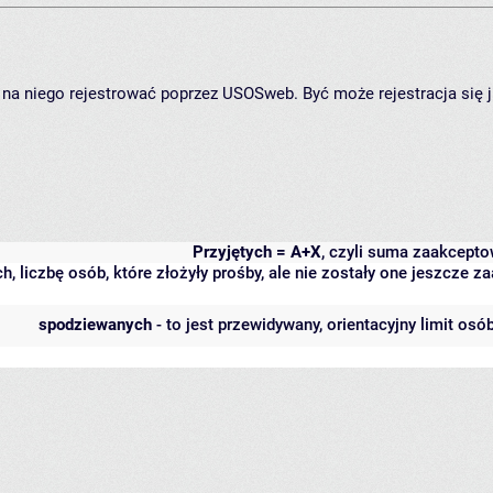
ię na niego rejestrować poprzez USOSweb. Być może rejestracja się 
Przyjętych = A+X
, czyli suma zaakcept
h, liczbę osób, które złożyły prośby, ale nie zostały one jeszcze
spodziewanych
- to jest przewidywany, orientacyjny limit osó