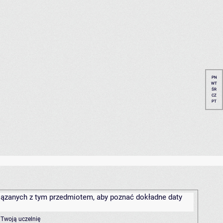
PN
WT
ŚR
CZ
PT
związanych z tym przedmiotem, aby poznać dokładne daty
 Twoją uczelnię