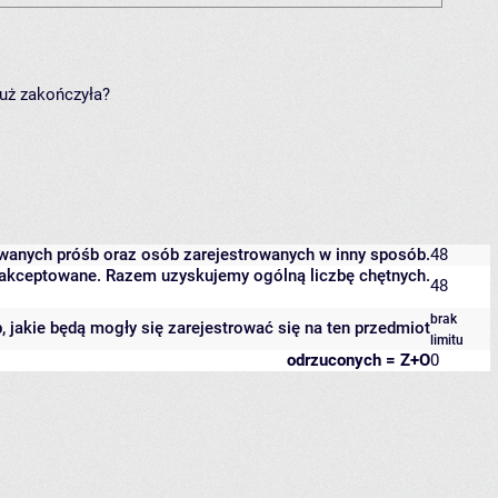
już zakończyła?
owanych próśb oraz osób zarejestrowanych w inny sposób.
48
 zaakceptowane. Razem uzyskujemy ogólną liczbę chętnych.
48
brak
b, jakie będą mogły się zarejestrować się na ten przedmiot
limitu
odrzuconych = Z+O
0