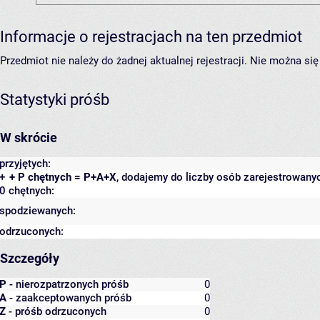
Informacje o rejestracjach na ten przedmiot
Przedmiot nie należy do żadnej aktualnej rejestracji. Nie można s
Statystyki próśb
W skrócie
przyjętych:
+
+ P chętnych = P+A+X
, dodajemy do liczby osób zarejestrowanyc
0 chętnych:
spodziewanych:
odrzuconych:
Szczegóły
P
- nierozpatrzonych próśb
0
A
- zaakceptowanych próśb
0
Z
- próśb odrzuconych
0