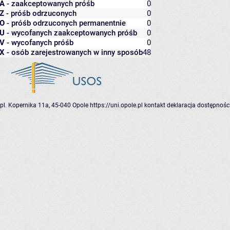
A
- zaakceptowanych próśb
0
Z
- próśb odrzuconych
0
O
- próśb odrzuconych permanentnie
0
U
- wycofanych zaakceptowanych próśb
0
V
- wycofanych próśb
0
X
- osób zarejestrowanych w inny sposób
48
pl. Kopernika 11a, 45-040 Opole
https://uni.opole.pl
kontakt
deklaracja dostępnośc