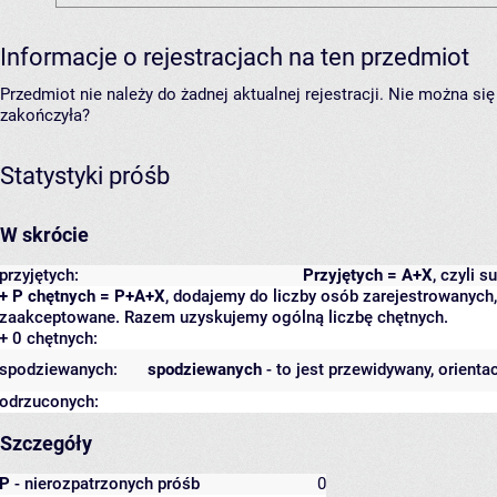
Informacje o rejestracjach na ten przedmiot
Przedmiot nie należy do żadnej aktualnej rejestracji. Nie można s
zakończyła?
Statystyki próśb
W skrócie
przyjętych:
Przyjętych = A+X
, czyli 
+ P chętnych = P+A+X
, dodajemy do liczby osób zarejestrowanych, 
zaakceptowane. Razem uzyskujemy ogólną liczbę chętnych.
+ 0 chętnych:
spodziewanych:
spodziewanych
- to jest przewidywany, orienta
odrzuconych:
Szczegóły
P
- nierozpatrzonych próśb
0