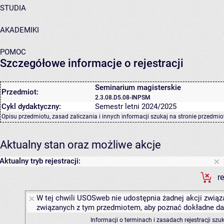
STUDIA
AKADEMIKI
POMOC
Szczegółowe informacje o rejestracji
Seminarium magisterskie
Przedmiot:
2.3.08.D5.08-INPSM
Cykl dydaktyczny:
Semestr letni 2024/2025
Opisu przedmiotu, zasad zaliczania i innych informacji szukaj na
stronie przedmio
Aktualny stan oraz możliwe akcje
Aktualny tryb rejestracji:
r
W tej chwili USOSweb nie udostępnia żadnej akcji związa
związanych z tym przedmiotem, aby poznać dokładne daty
Informacji o terminach i zasadach rejestracji sz