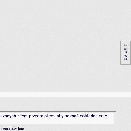
PN
WT
ŚR
CZ
PT
związanych z tym przedmiotem, aby poznać dokładne daty
 Twoją uczelnię