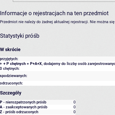
Informacje o rejestracjach na ten przedmiot
Przedmiot nie należy do żadnej aktualnej rejestracji. Nie można s
Statystyki próśb
W skrócie
przyjętych:
+
+ P chętnych = P+A+X
, dodajemy do liczby osób zarejestrowanyc
0 chętnych:
spodziewanych:
odrzuconych:
Szczegóły
P
- nierozpatrzonych próśb
0
A
- zaakceptowanych próśb
0
Z
- próśb odrzuconych
0