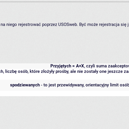
ię na niego rejestrować poprzez USOSweb. Być może rejestracja się 
Przyjętych = A+X
, czyli suma zaakcept
h, liczbę osób, które złożyły prośby, ale nie zostały one jeszcze
spodziewanych
- to jest przewidywany, orientacyjny limit osó