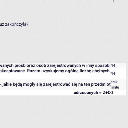
już zakończyła?
owanych próśb oraz osób zarejestrowanych w inny sposób.
44
 zaakceptowane. Razem uzyskujemy ogólną liczbę chętnych.
44
brak
b, jakie będą mogły się zarejestrować się na ten przedmiot
limitu
odrzuconych = Z+O
0