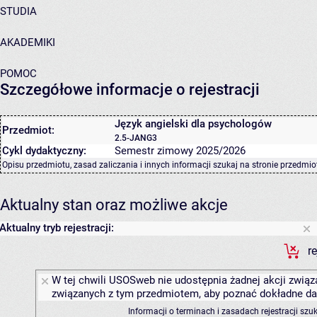
STUDIA
AKADEMIKI
POMOC
Szczegółowe informacje o rejestracji
Język angielski dla psychologów
Przedmiot:
2.5-JANG3
Cykl dydaktyczny:
Semestr zimowy 2025/2026
Opisu przedmiotu, zasad zaliczania i innych informacji szukaj na
stronie przedmio
Aktualny stan oraz możliwe akcje
Aktualny tryb rejestracji:
r
W tej chwili USOSweb nie udostępnia żadnej akcji związa
związanych z tym przedmiotem, aby poznać dokładne daty
Informacji o terminach i zasadach rejestracji sz