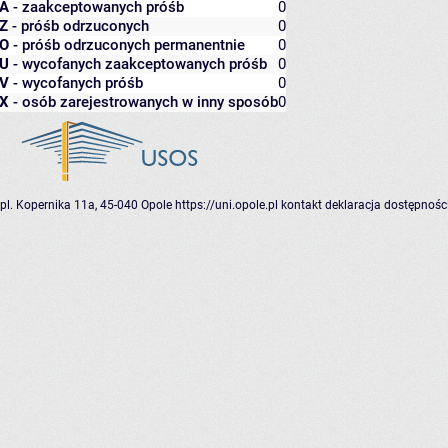
A
- zaakceptowanych próśb
0
Z
- próśb odrzuconych
0
O
- próśb odrzuconych permanentnie
0
U
- wycofanych zaakceptowanych próśb
0
V
- wycofanych próśb
0
X
- osób zarejestrowanych w inny sposób
0
pl. Kopernika 11a, 45-040 Opole
https://uni.opole.pl
kontakt
deklaracja dostępnośc