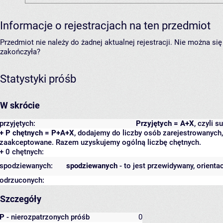
Informacje o rejestracjach na ten przedmiot
Przedmiot nie należy do żadnej aktualnej rejestracji. Nie można s
zakończyła?
Statystyki próśb
W skrócie
przyjętych:
Przyjętych = A+X
, czyli 
+ P chętnych = P+A+X
, dodajemy do liczby osób zarejestrowanych, 
zaakceptowane. Razem uzyskujemy ogólną liczbę chętnych.
+ 0 chętnych:
spodziewanych:
spodziewanych
- to jest przewidywany, orienta
odrzuconych:
Szczegóły
P
- nierozpatrzonych próśb
0