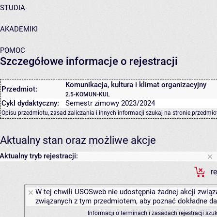
STUDIA
AKADEMIKI
POMOC
Szczegółowe informacje o rejestracji
Komunikacja, kultura i klimat organizacyjny
Przedmiot:
2.5-KOMUN-KUL
Cykl dydaktyczny:
Semestr zimowy 2023/2024
Opisu przedmiotu, zasad zaliczania i innych informacji szukaj na
stronie przedmio
Aktualny stan oraz możliwe akcje
Aktualny tryb rejestracji:
r
W tej chwili USOSweb nie udostępnia żadnej akcji związa
związanych z tym przedmiotem, aby poznać dokładne daty
Informacji o terminach i zasadach rejestracji sz