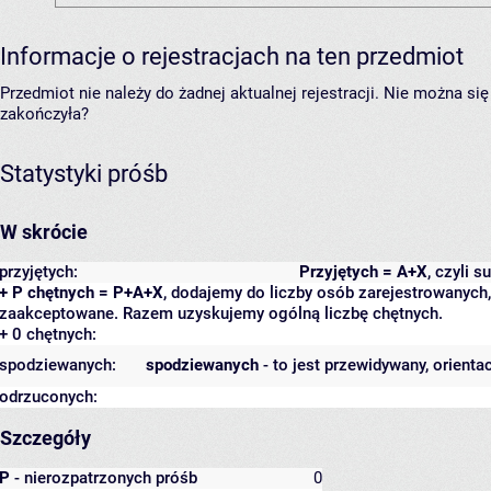
Informacje o rejestracjach na ten przedmiot
Przedmiot nie należy do żadnej aktualnej rejestracji. Nie można s
zakończyła?
Statystyki próśb
W skrócie
przyjętych:
Przyjętych = A+X
, czyli 
+ P chętnych = P+A+X
, dodajemy do liczby osób zarejestrowanych, 
zaakceptowane. Razem uzyskujemy ogólną liczbę chętnych.
+ 0 chętnych:
spodziewanych:
spodziewanych
- to jest przewidywany, orienta
odrzuconych:
Szczegóły
P
- nierozpatrzonych próśb
0