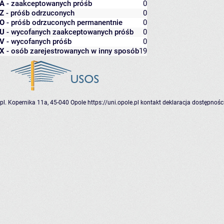
A
- zaakceptowanych próśb
0
Z
- próśb odrzuconych
0
O
- próśb odrzuconych permanentnie
0
U
- wycofanych zaakceptowanych próśb
0
V
- wycofanych próśb
0
X
- osób zarejestrowanych w inny sposób
19
pl. Kopernika 11a, 45-040 Opole
https://uni.opole.pl
kontakt
deklaracja dostępnośc