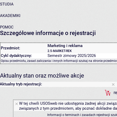
STUDIA
AKADEMIKI
POMOC
Szczegółowe informacje o rejestracji
Marketing i reklama
Przedmiot:
2.5-MARKET-REK
Cykl dydaktyczny:
Semestr zimowy 2025/2026
Opisu przedmiotu, zasad zaliczania i innych informacji szukaj na
stronie przedmio
Aktualny stan oraz możliwe akcje
Aktualny tryb rejestracji:
r
W tej chwili USOSweb nie udostępnia żadnej akcji związa
związanych z tym przedmiotem, aby poznać dokładne daty
Informacji o terminach i zasadach rejestracji sz