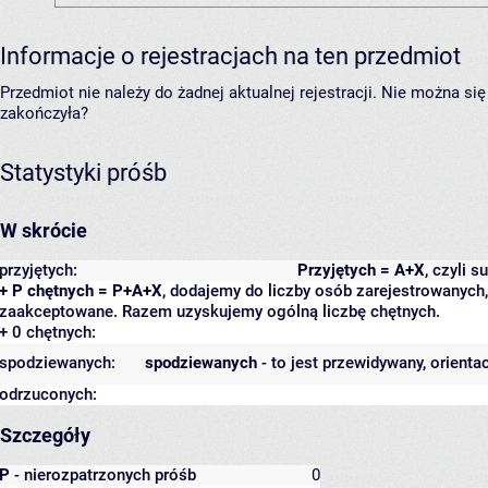
Informacje o rejestracjach na ten przedmiot
Przedmiot nie należy do żadnej aktualnej rejestracji. Nie można s
zakończyła?
Statystyki próśb
W skrócie
przyjętych:
Przyjętych = A+X
, czyli 
+ P chętnych = P+A+X
, dodajemy do liczby osób zarejestrowanych, 
zaakceptowane. Razem uzyskujemy ogólną liczbę chętnych.
+ 0 chętnych:
spodziewanych:
spodziewanych
- to jest przewidywany, orienta
odrzuconych:
Szczegóły
P
- nierozpatrzonych próśb
0