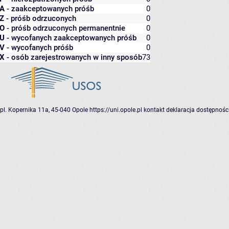
A
- zaakceptowanych próśb
0
Z
- próśb odrzuconych
0
O
- próśb odrzuconych permanentnie
0
U
- wycofanych zaakceptowanych próśb
0
V
- wycofanych próśb
0
X
- osób zarejestrowanych w inny sposób
73
pl. Kopernika 11a, 45-040 Opole
https://uni.opole.pl
kontakt
deklaracja dostępnośc