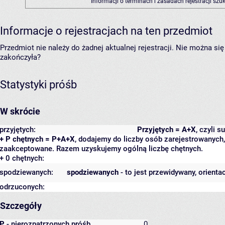
Informacji o terminach i zasadach rejestracji sz
Informacje o rejestracjach na ten przedmiot
Przedmiot nie należy do żadnej aktualnej rejestracji. Nie można s
zakończyła?
Statystyki próśb
W skrócie
przyjętych:
Przyjętych = A+X
, czyli 
+ P chętnych = P+A+X
, dodajemy do liczby osób zarejestrowanych, 
zaakceptowane. Razem uzyskujemy ogólną liczbę chętnych.
+ 0 chętnych:
spodziewanych:
spodziewanych
- to jest przewidywany, orienta
odrzuconych:
Szczegóły
P
- nierozpatrzonych próśb
0