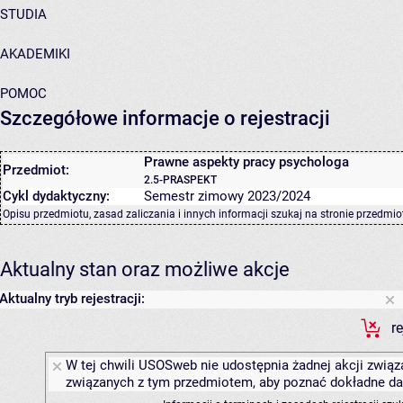
STUDIA
AKADEMIKI
POMOC
Szczegółowe informacje o rejestracji
Prawne aspekty pracy psychologa
Przedmiot:
2.5-PRASPEKT
Cykl dydaktyczny:
Semestr zimowy 2023/2024
Opisu przedmiotu, zasad zaliczania i innych informacji szukaj na
stronie przedmio
Aktualny stan oraz możliwe akcje
Aktualny tryb rejestracji:
r
W tej chwili USOSweb nie udostępnia żadnej akcji związa
związanych z tym przedmiotem, aby poznać dokładne daty