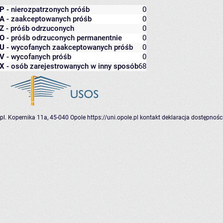
P
- nierozpatrzonych próśb
0
A
- zaakceptowanych próśb
0
Z
- próśb odrzuconych
0
O
- próśb odrzuconych permanentnie
0
U
- wycofanych zaakceptowanych próśb
0
V
- wycofanych próśb
0
X
- osób zarejestrowanych w inny sposób
68
pl. Kopernika 11a, 45-040 Opole
https://uni.opole.pl
kontakt
deklaracja dostępnośc