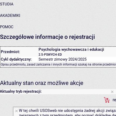
STUDIA
AKADEMIKI
POMOC
Szczegółowe informacje o rejestracji
Psychologia wychowawcza i edukacji
Przedmiot:
2.5-PSWYCH-ED
Cykl dydaktyczny:
Semestr zimowy 2024/2025
Opisu przedmiotu, zasad zaliczania i innych informacji szukaj na
stronie przedmio
Aktualny stan oraz możliwe akcje
Aktualny tryb rejestracji:
r
W tej chwili USOSweb nie udostępnia żadnej akcji związa
związanych z tym przedmiotem, aby poznać dokładne daty