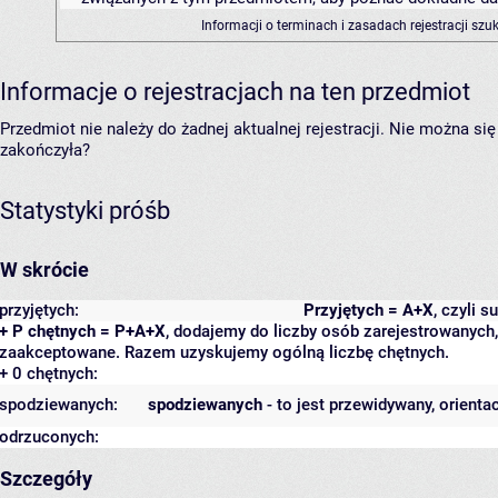
Informacji o terminach i zasadach rejestracji sz
Informacje o rejestracjach na ten przedmiot
Przedmiot nie należy do żadnej aktualnej rejestracji. Nie można s
zakończyła?
Statystyki próśb
W skrócie
przyjętych:
Przyjętych = A+X
, czyli 
+ P chętnych = P+A+X
, dodajemy do liczby osób zarejestrowanych, 
zaakceptowane. Razem uzyskujemy ogólną liczbę chętnych.
+ 0 chętnych:
spodziewanych:
spodziewanych
- to jest przewidywany, orienta
odrzuconych:
Szczegóły