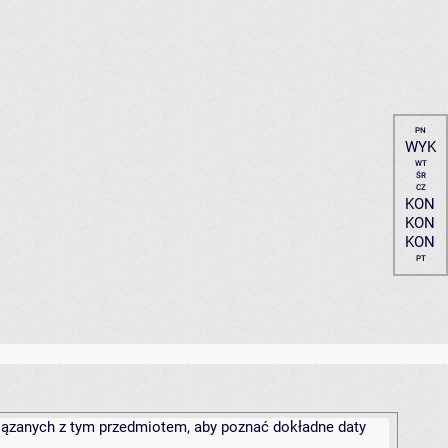
PN
WYK
WT
ŚR
CZ
KON
KON
KON
PT
związanych z tym przedmiotem, aby poznać dokładne daty