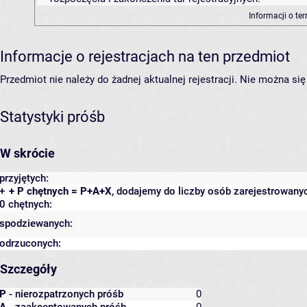
Informacji o te
Informacje o rejestracjach na ten przedmiot
Przedmiot nie należy do żadnej aktualnej rejestracji. Nie można s
Statystyki próśb
W skrócie
przyjętych:
+
+ P chętnych = P+A+X
, dodajemy do liczby osób zarejestrowanyc
0 chętnych:
spodziewanych:
odrzuconych:
Szczegóły
P
- nierozpatrzonych próśb
0