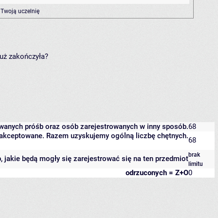
 Twoją uczelnię
już zakończyła?
owanych próśb oraz osób zarejestrowanych w inny sposób.
68
 zaakceptowane. Razem uzyskujemy ogólną liczbę chętnych.
68
brak
b, jakie będą mogły się zarejestrować się na ten przedmiot
limitu
odrzuconych = Z+O
0