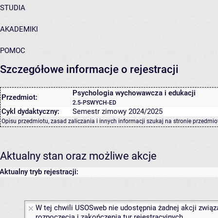
STUDIA
AKADEMIKI
POMOC
Szczegółowe informacje o rejestracji
Psychologia wychowawcza i edukacji
Przedmiot:
2.5-PSWYCH-ED
Cykl dydaktyczny:
Semestr zimowy 2024/2025
Opisu przedmiotu, zasad zaliczania i innych informacji szukaj na
stronie przedmio
Aktualny stan oraz możliwe akcje
Aktualny tryb rejestracji:
W tej chwili USOSweb nie udostępnia żadnej akcji związ
rozpoczęcia i zakończenia tur rejestracyjnych.