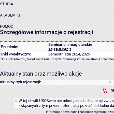
STUDIA
AKADEMIKI
POMOC
Szczegółowe informacje o rejestracji
Seminarium magisterskie
Przedmiot:
2.5-SEMMGR2-Z
Cykl dydaktyczny:
Semestr letni 2024/2025
Opisu przedmiotu, zasad zaliczania i innych informacji szukaj na
stronie przedmio
Aktualny stan oraz możliwe akcje
Aktualny tryb rejestracji:
r
W tej chwili USOSweb nie udostępnia żadnej akcji związa
związanych z tym przedmiotem, aby poznać dokładne daty
Informacji o terminach i zasadach rejestracji sz