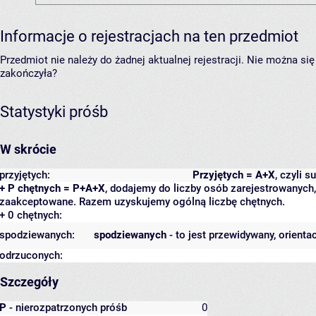
Informacje o rejestracjach na ten przedmiot
Przedmiot nie należy do żadnej aktualnej rejestracji. Nie można s
zakończyła?
Statystyki próśb
W skrócie
przyjętych:
Przyjętych = A+X
, czyli 
+ P chętnych = P+A+X
, dodajemy do liczby osób zarejestrowanych, 
zaakceptowane. Razem uzyskujemy ogólną liczbę chętnych.
+ 0 chętnych:
spodziewanych:
spodziewanych
- to jest przewidywany, orienta
odrzuconych:
Szczegóły
P
- nierozpatrzonych próśb
0