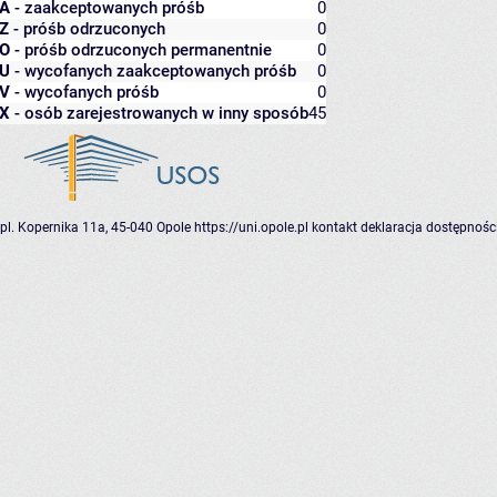
A
- zaakceptowanych próśb
0
Z
- próśb odrzuconych
0
O
- próśb odrzuconych permanentnie
0
U
- wycofanych zaakceptowanych próśb
0
V
- wycofanych próśb
0
X
- osób zarejestrowanych w inny sposób
45
pl. Kopernika 11a, 45-040 Opole
https://uni.opole.pl
kontakt
deklaracja dostępnośc