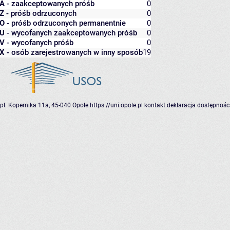
A
- zaakceptowanych próśb
0
Z
- próśb odrzuconych
0
O
- próśb odrzuconych permanentnie
0
U
- wycofanych zaakceptowanych próśb
0
V
- wycofanych próśb
0
X
- osób zarejestrowanych w inny sposób
19
pl. Kopernika 11a, 45-040 Opole
https://uni.opole.pl
kontakt
deklaracja dostępnośc