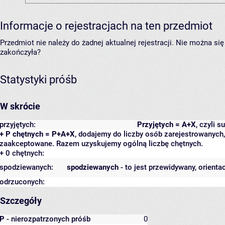
Informacje o rejestracjach na ten przedmiot
Przedmiot nie należy do żadnej aktualnej rejestracji. Nie można s
zakończyła?
Statystyki próśb
W skrócie
przyjętych:
Przyjętych = A+X
, czyli 
+ P chętnych = P+A+X
, dodajemy do liczby osób zarejestrowanych, 
zaakceptowane. Razem uzyskujemy ogólną liczbę chętnych.
+ 0 chętnych:
spodziewanych:
spodziewanych
- to jest przewidywany, orienta
odrzuconych:
Szczegóły
P
- nierozpatrzonych próśb
0