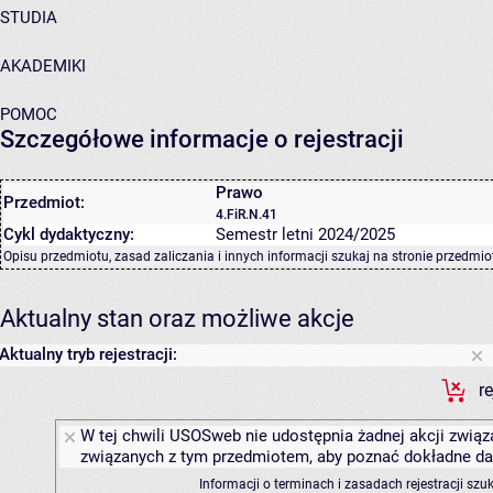
STUDIA
AKADEMIKI
POMOC
Szczegółowe informacje o rejestracji
Prawo
Przedmiot:
4.FiR.N.41
Cykl dydaktyczny:
Semestr letni 2024/2025
Opisu przedmiotu, zasad zaliczania i innych informacji szukaj na
stronie przedmio
Aktualny stan oraz możliwe akcje
Aktualny tryb rejestracji:
r
W tej chwili USOSweb nie udostępnia żadnej akcji związa
związanych z tym przedmiotem, aby poznać dokładne daty
Informacji o terminach i zasadach rejestracji sz