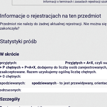
Informacji o terminach i zasadach rejestracji sz
Informacje o rejestracjach na ten przedmiot
Przedmiot nie należy do żadnej aktualnej rejestracji. Nie można s
zakończyła?
Statystyki próśb
W skrócie
przyjętych:
Przyjętych = A+X
, czyli 
+ P chętnych = P+A+X
, dodajemy do liczby osób zarejestrowanych, 
zaakceptowane. Razem uzyskujemy ogólną liczbę chętnych.
+ 0 chętnych:
spodziewanych:
spodziewanych
- to jest przewidywany, orienta
odrzuconych:
Szczegóły