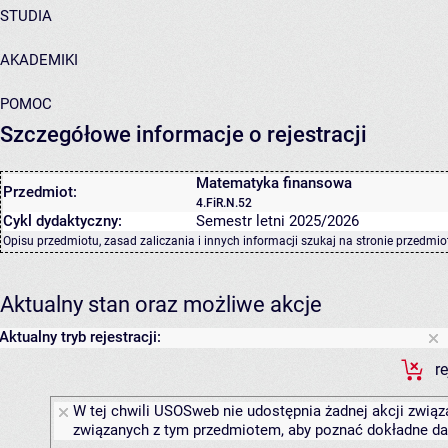
STUDIA
AKADEMIKI
POMOC
Szczegółowe informacje o rejestracji
Matematyka finansowa
Przedmiot:
4.FiR.N.52
Cykl dydaktyczny:
Semestr letni 2025/2026
Opisu przedmiotu, zasad zaliczania i innych informacji szukaj na
stronie przedmio
Aktualny stan oraz możliwe akcje
Aktualny tryb rejestracji:
r
W tej chwili USOSweb nie udostępnia żadnej akcji związa
związanych z tym przedmiotem, aby poznać dokładne daty