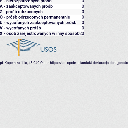
P
- nierozpatrzonych próśb
0
A
- zaakceptowanych próśb
0
Z
- próśb odrzuconych
0
O
- próśb odrzuconych permanentnie
0
U
- wycofanych zaakceptowanych próśb
0
V
- wycofanych próśb
0
X
- osób zarejestrowanych w inny sposób
20
pl. Kopernika 11a, 45-040 Opole
https://uni.opole.pl
kontakt
deklaracja dostępnośc