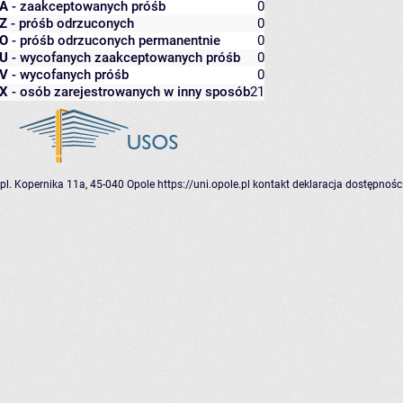
A
- zaakceptowanych próśb
0
Z
- próśb odrzuconych
0
O
- próśb odrzuconych permanentnie
0
U
- wycofanych zaakceptowanych próśb
0
V
- wycofanych próśb
0
X
- osób zarejestrowanych w inny sposób
21
pl. Kopernika 11a, 45-040 Opole
https://uni.opole.pl
kontakt
deklaracja dostępnośc