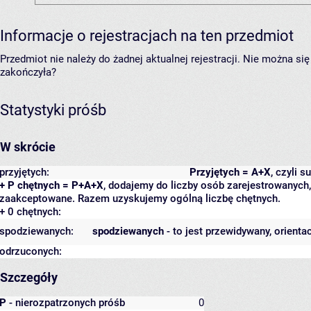
Informacje o rejestracjach na ten przedmiot
Przedmiot nie należy do żadnej aktualnej rejestracji. Nie można s
zakończyła?
Statystyki próśb
W skrócie
przyjętych:
Przyjętych = A+X
, czyli 
+ P chętnych = P+A+X
, dodajemy do liczby osób zarejestrowanych, 
zaakceptowane. Razem uzyskujemy ogólną liczbę chętnych.
+ 0 chętnych:
spodziewanych:
spodziewanych
- to jest przewidywany, orienta
odrzuconych:
Szczegóły
P
- nierozpatrzonych próśb
0