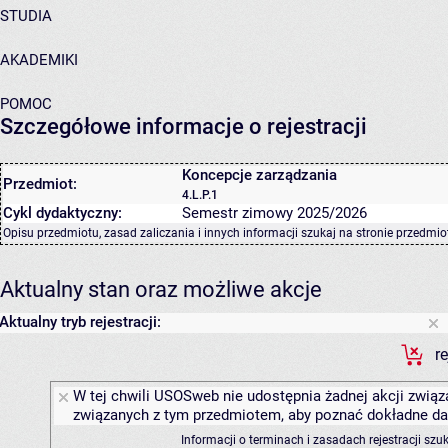
STUDIA
AKADEMIKI
POMOC
Szczegółowe informacje o rejestracji
Koncepcje zarządzania
Przedmiot:
4.L.P.1
Cykl dydaktyczny:
Semestr zimowy 2025/2026
Opisu przedmiotu, zasad zaliczania i innych informacji szukaj na
stronie przedmio
Aktualny stan oraz możliwe akcje
Aktualny tryb rejestracji:
r
W tej chwili USOSweb nie udostępnia żadnej akcji związa
związanych z tym przedmiotem, aby poznać dokładne daty
Informacji o terminach i zasadach rejestracji sz