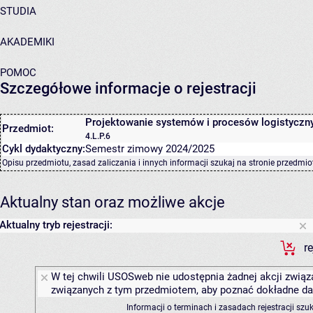
STUDIA
AKADEMIKI
POMOC
Szczegółowe informacje o rejestracji
Projektowanie systemów i procesów logistyczn
Przedmiot:
4.L.P.6
Cykl dydaktyczny:
Semestr zimowy 2024/2025
Opisu przedmiotu, zasad zaliczania i innych informacji szukaj na
stronie przedmio
Aktualny stan oraz możliwe akcje
Aktualny tryb rejestracji:
r
W tej chwili USOSweb nie udostępnia żadnej akcji związa
związanych z tym przedmiotem, aby poznać dokładne daty
Informacji o terminach i zasadach rejestracji sz