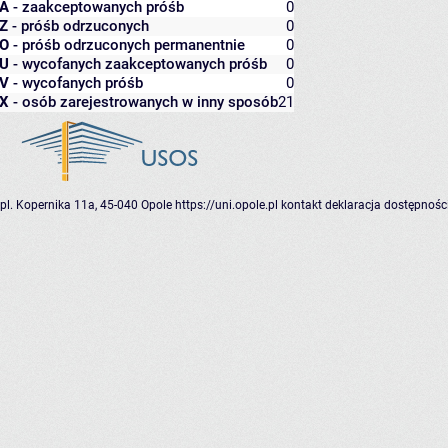
A
- zaakceptowanych próśb
0
Z
- próśb odrzuconych
0
O
- próśb odrzuconych permanentnie
0
U
- wycofanych zaakceptowanych próśb
0
V
- wycofanych próśb
0
X
- osób zarejestrowanych w inny sposób
21
pl. Kopernika 11a, 45-040 Opole
https://uni.opole.pl
kontakt
deklaracja dostępnośc