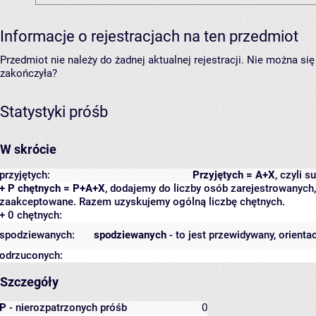
Informacje o rejestracjach na ten przedmiot
Przedmiot nie należy do żadnej aktualnej rejestracji. Nie można s
zakończyła?
Statystyki próśb
W skrócie
przyjętych:
Przyjętych = A+X
, czyli 
+ P chętnych = P+A+X
, dodajemy do liczby osób zarejestrowanych, 
zaakceptowane. Razem uzyskujemy ogólną liczbę chętnych.
+ 0 chętnych:
spodziewanych:
spodziewanych
- to jest przewidywany, orienta
odrzuconych:
Szczegóły
P
- nierozpatrzonych próśb
0