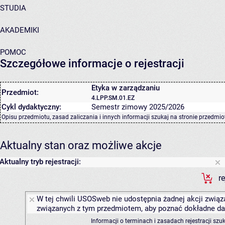
STUDIA
AKADEMIKI
POMOC
Szczegółowe informacje o rejestracji
Etyka w zarządzaniu
Przedmiot:
4.LPP.SM.01.EZ
Cykl dydaktyczny:
Semestr zimowy 2025/2026
Opisu przedmiotu, zasad zaliczania i innych informacji szukaj na
stronie przedmio
Aktualny stan oraz możliwe akcje
Aktualny tryb rejestracji:
r
W tej chwili USOSweb nie udostępnia żadnej akcji związa
związanych z tym przedmiotem, aby poznać dokładne daty
Informacji o terminach i zasadach rejestracji sz