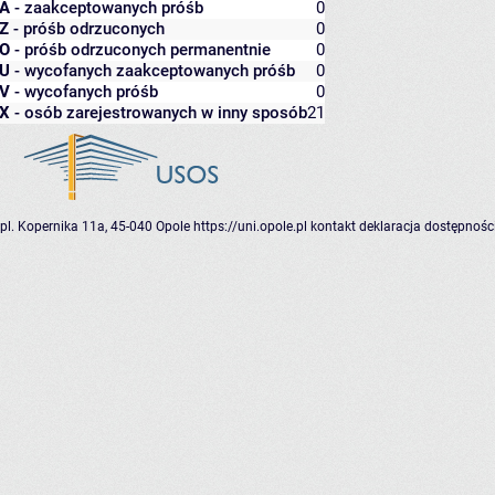
A
- zaakceptowanych próśb
0
Z
- próśb odrzuconych
0
O
- próśb odrzuconych permanentnie
0
U
- wycofanych zaakceptowanych próśb
0
V
- wycofanych próśb
0
X
- osób zarejestrowanych w inny sposób
21
pl. Kopernika 11a, 45-040 Opole
https://uni.opole.pl
kontakt
deklaracja dostępnośc