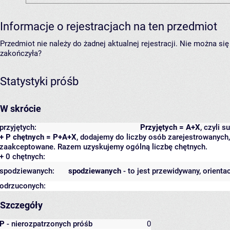
Informacje o rejestracjach na ten przedmiot
Przedmiot nie należy do żadnej aktualnej rejestracji. Nie można s
zakończyła?
Statystyki próśb
W skrócie
przyjętych:
Przyjętych = A+X
, czyli 
+ P chętnych = P+A+X
, dodajemy do liczby osób zarejestrowanych, 
zaakceptowane. Razem uzyskujemy ogólną liczbę chętnych.
+ 0 chętnych:
spodziewanych:
spodziewanych
- to jest przewidywany, orienta
odrzuconych:
Szczegóły
P
- nierozpatrzonych próśb
0