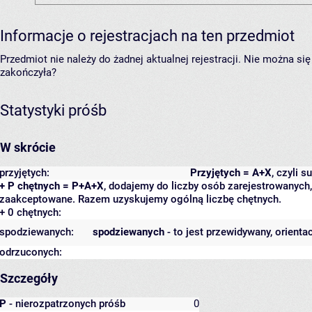
Informacje o rejestracjach na ten przedmiot
Przedmiot nie należy do żadnej aktualnej rejestracji. Nie można s
zakończyła?
Statystyki próśb
W skrócie
przyjętych:
Przyjętych = A+X
, czyli 
+ P chętnych = P+A+X
, dodajemy do liczby osób zarejestrowanych, 
zaakceptowane. Razem uzyskujemy ogólną liczbę chętnych.
+ 0 chętnych:
spodziewanych:
spodziewanych
- to jest przewidywany, orienta
odrzuconych:
Szczegóły
P
- nierozpatrzonych próśb
0