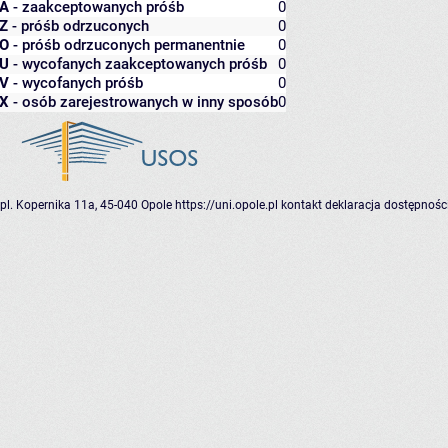
A
- zaakceptowanych próśb
0
Z
- próśb odrzuconych
0
O
- próśb odrzuconych permanentnie
0
U
- wycofanych zaakceptowanych próśb
0
V
- wycofanych próśb
0
X
- osób zarejestrowanych w inny sposób
0
pl. Kopernika 11a, 45-040 Opole
https://uni.opole.pl
kontakt
deklaracja dostępnośc