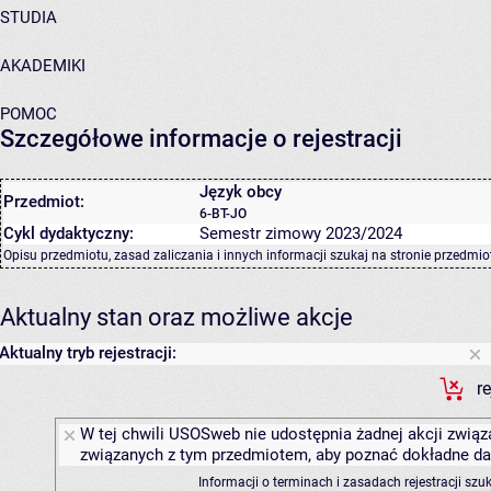
STUDIA
AKADEMIKI
POMOC
Szczegółowe informacje o rejestracji
Język obcy
Przedmiot:
6-BT-JO
Cykl dydaktyczny:
Semestr zimowy 2023/2024
Opisu przedmiotu, zasad zaliczania i innych informacji szukaj na
stronie przedmio
Aktualny stan oraz możliwe akcje
Aktualny tryb rejestracji:
r
W tej chwili USOSweb nie udostępnia żadnej akcji związa
związanych z tym przedmiotem, aby poznać dokładne daty
Informacji o terminach i zasadach rejestracji sz