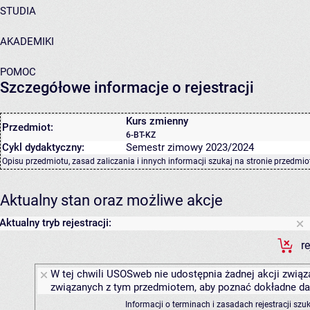
STUDIA
AKADEMIKI
POMOC
Szczegółowe informacje o rejestracji
Kurs zmienny
Przedmiot:
6-BT-KZ
Cykl dydaktyczny:
Semestr zimowy 2023/2024
Opisu przedmiotu, zasad zaliczania i innych informacji szukaj na
stronie przedmio
Aktualny stan oraz możliwe akcje
Aktualny tryb rejestracji:
r
W tej chwili USOSweb nie udostępnia żadnej akcji związa
związanych z tym przedmiotem, aby poznać dokładne daty
Informacji o terminach i zasadach rejestracji sz