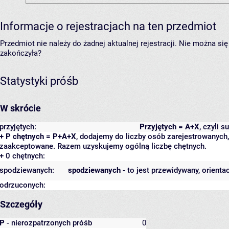
Informacje o rejestracjach na ten przedmiot
Przedmiot nie należy do żadnej aktualnej rejestracji. Nie można s
zakończyła?
Statystyki próśb
W skrócie
przyjętych:
Przyjętych = A+X
, czyli 
+ P chętnych = P+A+X
, dodajemy do liczby osób zarejestrowanych, 
zaakceptowane. Razem uzyskujemy ogólną liczbę chętnych.
+ 0 chętnych:
spodziewanych:
spodziewanych
- to jest przewidywany, orienta
odrzuconych:
Szczegóły
P
- nierozpatrzonych próśb
0