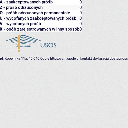
A
- zaakceptowanych próśb
0
Z
- próśb odrzuconych
0
O
- próśb odrzuconych permanentnie
0
U
- wycofanych zaakceptowanych próśb
0
V
- wycofanych próśb
0
X
- osób zarejestrowanych w inny sposób
0
pl. Kopernika 11a, 45-040 Opole
https://uni.opole.pl
kontakt
deklaracja dostępnośc