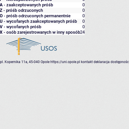
A
- zaakceptowanych próśb
0
Z
- próśb odrzuconych
0
O
- próśb odrzuconych permanentnie
0
U
- wycofanych zaakceptowanych próśb
0
V
- wycofanych próśb
0
X
- osób zarejestrowanych w inny sposób
24
pl. Kopernika 11a, 45-040 Opole
https://uni.opole.pl
kontakt
deklaracja dostępnośc