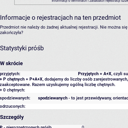
Informacji o terminach i zasadach rejestracji sz
Informacje o rejestracjach na ten przedmiot
Przedmiot nie należy do żadnej aktualnej rejestracji. Nie można s
zakończyła?
Statystyki próśb
W skrócie
przyjętych:
Przyjętych = A+X
, czyli 
+ P chętnych = P+A+X
, dodajemy do liczby osób zarejestrowanych, 
zaakceptowane. Razem uzyskujemy ogólną liczbę chętnych.
+ 0 chętnych:
spodziewanych:
spodziewanych
- to jest przewidywany, orienta
odrzuconych:
Szczegóły
P
- nierozpatrzonych próśb
0