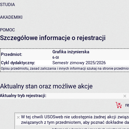
STUDIA
AKADEMIKI
POMOC
Szczegółowe informacje o rejestracji
Grafika inżynierska
Przedmiot:
6-GI
Cykl dydaktyczny:
Semestr zimowy 2025/2026
Opisu przedmiotu, zasad zaliczania i innych informacji szukaj na
stronie przedmio
Aktualny stan oraz możliwe akcje
Aktualny tryb rejestracji:
r
W tej chwili USOSweb nie udostępnia żadnej akcji związa
związanych z tym przedmiotem, aby poznać dokładne daty